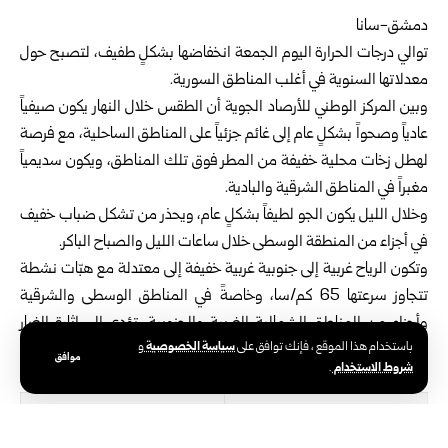
دمشق-سانا
توالي درجات الحرارة اليوم الجمعة انخفاضها بشكلٍ طفيف، لتصبح حول
معدلاتها السنوية في ‏أغلب المناطق السورية.‏
وبين
المركز الوطني للأرصاد الجوية
أن الطقس خلال النهار يكون صيفياً
عادياً وصحواً بشكلٍ ‏عام إلى غائم جزئياً على المناطق الساحلية، مع فرصة
لهطل زخات محلية خفيفة من المطر فوق ‏تلك المناطق، ويكون سديمياً
مغبراً في المناطق الشرقية والبادية.‏
وخلال الليل يكون الجو لطيفاً بشكلٍ عام، ويحذر من تشكل ضباب خفيف
في أجزاء من المنطقة ‏الوسطى خلال ساعات الليل والصباح الباكر.‏
و‏تكون الرياح غربية إلى جنوبية غربية خفيفة إلى معتدلة مع هبّات نشطة
تتجاوز سرعتها 65 ‏كم/سا، وخاصةً في المناطق الوسطى والشرقية
وأجزاء من المناطق الشمالية الغربية والجنوبية، ‏تؤدي إلى إثارة الغبار
سياسة الخصوصية
باستخدام هذا الموقع ، فإنك توافق على
و
والأتربة في تلك المناطق ، ويكون البحر خفيفاً إلى متوسط ارتفاع الموج.‏
موافق
شروط الاستخدام
.
درجات الحرارة العظمى والصغرى في المحافظات السورية:
دمشق
18/35‏