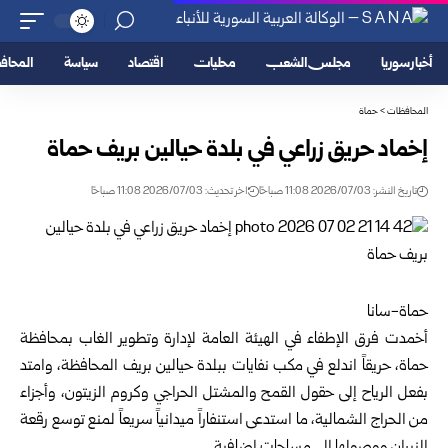
أخبار سوريا
مجلس الشعب
محليات
اقتصاد
سياسة
المحا
المحافظات
>
حماة
إخماد حريق زراعي في بلدة حيالين بريف حماة ‏
تاريخ النشر: 2026/07/03 11:08 صباحًا
اخر تحديث: 2026/07/03 11:08 صباحًا
حماة-سانا‏
أخمدت فرق الإطفاء في
الهيئة العامة لإدارة وتطوير الغاب
بمحافظة
حماة، حريقاً اندلع في مكب ‏نفايات ببلدة حيالين بريف المحافظة، وامتد
بفعل الرياح إلى حقول القمح والمشتل الحراجي ‏وكروم الزيتون، وأجزاء
من الحراج الشمالية، ما استدعى استنفاراً ميدانياً سريعاً لمنع توسع ‏رقعة