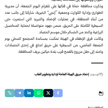
النيران ووصولها إلى مساحات إضافية.‏
وذكرت محافظة حماة في قناتها على تلغرام اليوم الجمعة، أن مديرية
الطوارئ وإدارة الكوارث ‏وجمعية “إنجي” الخيرية، شاركتا إلى جانب عدد
من أبناء المنطقة، في عمليات الإخماد والتبريد ‏التي استمرت حتى
السيطرة الكاملة على الحريق، ضمن جهود متواصلة لحماية المحاصيل
‏الزراعية والحد من الخسائر خلال موسم الحصاد.‏
وكانت فرق الإطفاء في الهيئة تمكنت بمساندة ‏المجتمع المحلي يوم
الجمعة الماضي، من السيطرة ‏على حريق اندلع في إحدى الحصادات
‏وامتد إلى حقل مزروع بالقمح قرب بلدة حيالين بريف ‏المحافظة.‏
الوسوم:
إخماد حريق
الهيئة العامة لإدارة وتطوير الغاب
المحافظات
>
درعا