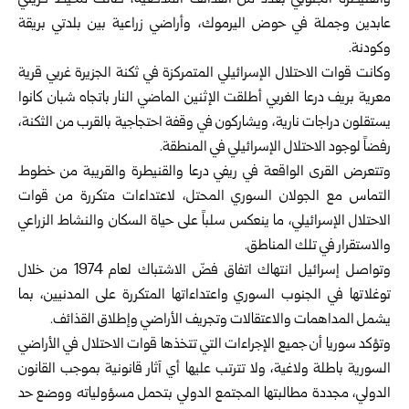
‏والقنيطرة الجنوبي بعدد من القذائف ‏المدفعية، طالت محيط قريتي
‏عابدين وجملة في ‏حوض اليرموك، وأراضي زراعية بين بلدتي بريقة
وكودنة.‏
وكانت قوات الاحتلال الإسرائيلي المتمركزة في ثكنة الجزيرة غربي قرية
معرية بريف درعا ‌‏الغربي ‏أطلقت الإثنين الماضي النار باتجاه شبان كانوا
يستقلون دراجات نارية، ويشاركون في ‌‏وقفة ‏احتجاجية بالقرب من الثكنة،
رفضاً لوجود الاحتلال الإسرائيلي في المنطقة.‏
وتتعرض القرى الواقعة في ريفي درعا والقنيطرة ‏والقريبة من خطوط
التماس مع الجولان ‏السوري المحتل، لاعتداءات ‏متكررة من قوات
‏الاحتلال الإسرائيلي، ما ينعكس سلباً على حياة ‏السكان والنشاط الزراعي
والاستقرار في ‏تلك المناطق.‏
وتواصل إسرائيل انتهاك اتفاق فضّ الاشتباك لعام ‌‏1974 ‏من ‏خلال
‏توغلاتها في الجنوب ‏السوري ‏واعتداءاتها ‏المتكررة على ‏المدنيين، ‏بما
‏يشمل ‏المداهمات ‏والاعتقالات وتجريف ‏الأراضي ‏وإطلاق ‏القذائف‎.‎
وتؤكد سوريا أن جميع الإجراءات التي تتخذها قوات ‌‏الاحتلال ‏في ‏الأراضي
السورية باطلة ‏ولاغية، ولا ‏تترتب ‏عليها أي آثار ‏قانونية ‌‏بموجب القانون
الدولي، ‏مجددة ‏مطالبتها المجتمع الدولي ‌‏بتحمل ‏مسؤولياته ‏ووضع حد