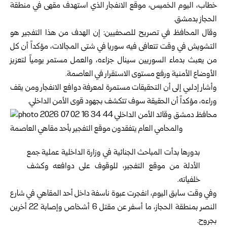
خطاب، اليوم الخميس، موقع الانفجار الذي استهدف مقهى في منطقة
الحجاز بدمشق.
وقال المحافظ في تصريح للصحفيين: إن الهدف من هذا التفجير هو
التشويش في وقت تتعافى فيه
سوريا
في شتى المجالات، مؤكداً أن كل
من يعبث بدماء السوريين سينال جزاءه، والعمل مستمر يومياً لتعزيز
الأوضاع الأمنية ورفع مستوى الاستقرار في العاصمة.
وأشار إدلبي إلى أن التحقيقات مستمرة لمعرفة دوافع الانفجار ومن يقف
وراءه، مؤكداً أن الحقيقة سوف تتكشف بجهود قوى الأمن الداخلي.
بدورها بدأت المباحث الجنائية في
وزارة الداخلية
عملية جمع
الأدلة من موقع التفجير، للوقوف على دوافعه وكشف
خلفياته.
وفي وقت سابق اليوم،
انفجرت عبوة ناسفة
داخل أحد المقاهي في شارع
النصر بمنطقة الحجاز، ما أسفر عن مقتل 6 أشخاص وإصابة 22 أخرين
بجروح.