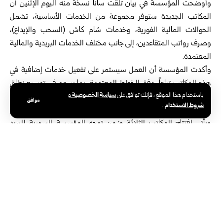
وأوضحت المؤسسة في بيان تلقت سانا نسخة منه اليوم الإثنين أن
المكاتب الجديدة ستوفر مجموعة من الخدمات الأساسية، تشمل
الحوالات المالية الفورية، وخدمات شام كاش (السحب والإيداع)،
وصرف رواتب المتقاعدين، إلى جانب مختلف الخدمات البريدية والمالية
المعتمدة.
وأكدت المؤسسة أن العمل سيستمر على تفعيل خدمات إضافية في
هذه المكاتب تباعاً، وفق الخطط المعتمدة، بما يسهم في توسيع نطاق
سياسة الخصوصية
باستخدام هذا الموقع ، فإنك توافق على
و
الخدمات، وتلبية احتياجات المواطنين، ورفع مستوى الكفاءة وتسريع
موافق
شروط الاستخدام
.
إنجاز المعاملات.
ويأتي افتتاح المكاتب الثلاثة ضمن توجه المؤسسة السورية للبريد
لتعزيز حضورها الخدمي في مختلف المناطق، وتطوير المكاتب البريدية
لتكون مراكز متكاملة لتقديم الخدمات الحكومية والمالية.
الوسوم:
إدلب
المؤسسة السورية للبريد
حلب
طرطوس