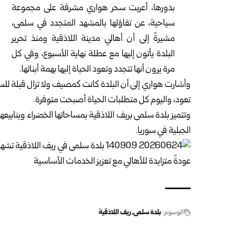
بدورها، أعربت سحر هواري مشرفة على مجموعة
سياحية، عن ‏تفاؤلها بالمشهد المتجدد في سلمى،
مشيرةً إلى أن أهالي مدينة ‏اللاذقية ومنذ تحرير
البلدة يأتون إليها مع عطلة نهاية الأسبوع، ‏وفي كل
مرة يرون أنها تتجدد وتعود الحياة إليها بهمة أبنائها‎.‎
وأشارت هواري إلى أن البلدة كانت كمصيف ولا تزال قبلة ‏للسي
تعود، واليوم كل متطلبات الحياة أصبحت متوفرة‎.‎
وتتميز بلدة سلمى بريف اللاذقية بمساحاتها الخضراء وينابيعها
‏الجبلية في سوريا‎.‎
الوسوم:
بلدة سلمى
ريف اللاذقية