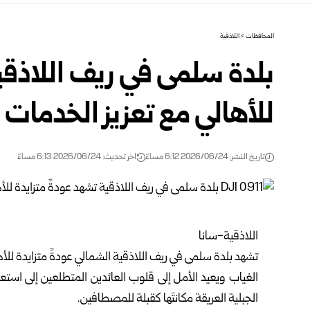
المحافظات
>
اللاذقية
بلدة سلمى في ريف اللاذقية
للأهالي مع ‏تعزيز الخدمات 
تاريخ النشر: 2026/06/24 6:12 مساءً
اخر تحديث: 2026/06/24 6:13 مساءً
اللاذقية-سانا‏
تشهد بلدة سلمى في ريف
اللاذقية
الشمالي عودةً متزايدة للأ
‏الغياب ويعيد الأمل إلى قلوب العائدين المتطلعين إلى استعا
‏الجبلية العريقة مكانتَها كقبلة للمصطافين‎.‎