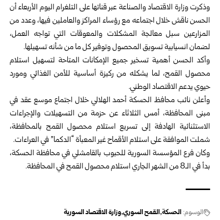
وذكرت
وزارة الاقتصاد والصناعة
عبر قناتها على التلغرام اليوم الأربعاء أن
الحسن ناقش ‏خلال اجتماعه مع رؤساء المراكز والعاملين فيها، وعدد من
المزارعين سبل معالجة المشكلات ‏والمعوقات التي تواجه العمل،
لضمان انسيابية تسويق المحصول وتوفير كل ما من شأنه ‏تسهيلها.‏
وأكد الحسن أهمية تسخير جميع الإمكانات المتاحة لتسهيل استلام
محصول القمح، لما يشكله من ‏ركيزة أساسية للأمن الغذائي ومورد
حيوي يدعم الاقتصاد الوطني.‏
وأعلن نائب محافظ الحسكة أحمد الهلالي خلال اجتماع موسع عقد في
مبنى المحافظة، أمس ‏الثلاثاء عن حزمة من التسهيلات ‏والإجراءات
الاستثنائية الهادفة إلى تسريع استلام محصول ‏القمح بالمحافظة‏،
شملت الموافقة على استلام الأقماح غير المعبأة “الدكما” في ‏العراءات.‏
وكان فرع المؤسسة السورية للحبوب بالقامشلي في محافظة الحسكة،
بدأ في الـ8 من الشهر ‏الجاري استلام محصول القمح في المحافظة.‏
الوسوم:
الحسكة
القمح السوري
وزارة الاقتصاد السورية