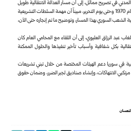
ني في تصريح مماثل، إلى أن مسار العدالة الانتقالية طويل
ومعقد، بسبب شموله كل جرائم النظام البائد الممتدة من عام 1970 وحتى يوم التحرير، مبيناً أن مهمة السلطات التشريعية
ية الشعب السوري بهذا المسار، وتوضيح ما تم إنجازه حتى الآن،
عبد الرزاق العليوي، إلى أن اللقاء مع المحامي العام كان
انتقالية بكل شفافية وأسباب تأخير تنفيذها والحلول الممكنة
ة في سوريا دعم الهيئات المختصة من خلال تبني تشريعات
رتكبي الانتهاكات، وإنشاء صناديق لجبر الضرر، وضمان حقوق
لنعسان