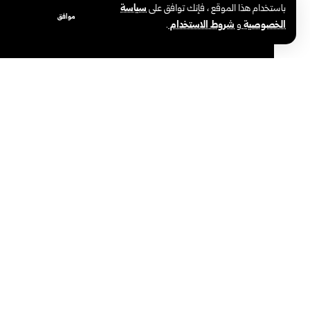
باستخدام هذا الموقع ، فإنك توافق على
سياسة
موافق
الخصوصية
و
شروط الاستخدام
.
دير الزور-سانا
باشرت إدارة الهندسة العسكرية في
وزارة الدفاع
اليوم الثلاثاء
الشرقي، وذلك بعد خروجه من الخدمة بسبب ارتفاع منسوب ميا
وأوضح العقيد محمد المحيمد، وهو من إدارة
الهندسة العسكرية بوزارة الدفاع فرع الجسور لمراسل
سانا أن فيضان نهر الفرات أدى إلى خروج غالبية