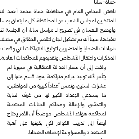
حماة-سانا
ناقش المحامي العام في محافظة
حماة
محمد أحمد النعس
المنتخبين لمجلس الشعب عن المحافظة، كل ما يتعلق بمسار ال
وأوضح النعسان في تصريح لـ مراسل سانا، أن الجلسة تناو
تنفيذها، مبيناً أنه تم تشكيل لجان لتقصي الحقائق في مختل
شهادات الضحايا والمتضررين لتوثيق الانتهاكات التي وقعت ع
المذكرات واعتقال الأشخاص وتقديمهم للمحاكمات العادلة.
ولفت إلى أن مسار العدالة الانتقالية في سوريا لم
يتأخر لأنه توجد جرائم متراكمة يعود قسم منها إلى
عشرات السنين، وتمس أعداداً كبيرة من المواطنين،
ما يستدعي الإعداد الكبير لها من غرف النيابة
والتحقيق والإحالة ومحاكم الجنايات المختصة
لمحاكمة هؤلاء الأشخاص، موضحاً أن الأمر يحتاج
أيضاً إلى تدريب الكوادر لكي يكونوا على أهبة
الاستعداد والمسؤولية لإنصاف الضحايا.