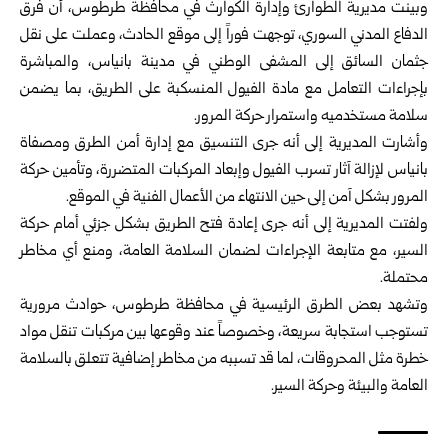
وبينت مديرية الطوارئ وإدارة الكوارث في محافظة طرطوس، أن فرق
الدفاع المدني السوري، توجهت فوراً إلى موقع الحادث، ‏وعملت على نقل
جثمان السائق إلى المشفى الوطني في مدينة بانياس، والمباشرة
بإجراءات التعامل مع مادة الفيول المنسكبة على ‏الطريق، بما يضمن
سلامة مستخدميه واستمرار حركة المرور.‏
وأشارت المديرية إلى أنه جرى التنسيق مع إدارة أمن الطرق ومصفاة
بانياس لإزالة آثار تسرب الفيول وإبعاد المركبات المتضررة، ‏وتأمين حركة
المرور بشكل آمن إلى حين الانتهاء من الأعمال الفنية في الموقع.‏
ولفتت المديرية إلى أنه جرى إعادة فتح الطريق بشكل جزئي أمام حركة
السير، مع متابعة الإجراءات لضمان السلامة العامة، ومنع أي ‏مخاطر
محتملة.
وتشهد بعض الطرق الرئيسية في محافظة
طرطوس
، حوادث مرورية
تستوجب استجابة سريعة، وخصوصاً عند وقوعها بين مركبات ‏تنقل مواد
خطرة مثل المحروقات، لما قد تسببه من مخاطر إضافية تتعلق بالسلامة
العامة والبيئة وحركة السير.‏