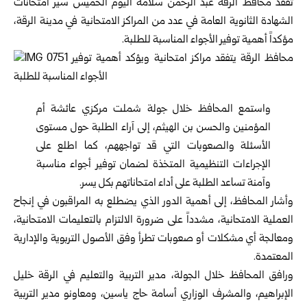
تفقد
محافظ الرقة
عبد الرحمن سلامة اليوم الخميس سير امتحانات
الشهادة الثانوية العامة في عدد من المراكز الامتحانية في ‏مدينة ‏الرقة،
مؤكداً أهمية توفير الأجواء المناسبة للطلبة. ‏
واستمع المحافظ خلال جولة شملت مركزي عائشة أم
المؤمنين والحسن بن الهيثم، إلى آراء الطلبة حول مستوى
الأسئلة والصعوبات ‌‏التي قد تواجههم، كما اطلع على
الإجراءات التنظيمية المتخذة لضمان توفير أجواء مناسبة
وآمنة تساعد الطلبة على أداء امتحاناتهم ‏بكل يسر.‏
وأشار المحافظ، إلى أهمية الدور الذي يضطلع به المراقبون في إنجاح
العملية الامتحانية، مشدداً على ضرورة الالتزام بالتعليمات ‌‏الامتحانية،
ومعالجة أي مشكلات أو صعوبات تطرأ وفق الأصول التربوية والإدارية
المعتمدة.‏
ورافق المحافظ خلال الجولة، مدير التربية والتعليم في الرقة خليل
الإبراهيم، والمشرف الوزاري أسامة حاج ياسين، ومعاونو مدير ‌‏التربية