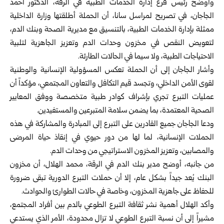
وأوضح رئيس فرع إدارة الخدمات الطبية في الرقة، الدكتور أحمد
الجاجان، في تصريح ‏لمراسل سانا، أن الحملة أطلقتها وزارة الداخلية
ممثلة بإدارة الخدمات الطبية، بالتنسيق مع ‏مديرية الصحة وبنك الدم،
لتعويض النقص في مخزون وحدات الدم وتعزيز الجاهزية ‏لتلبية
الاحتياجات الطبية، ولا سيما في الحالات الطارئة.‏
وأشار الجاجان إلى أن الحملة تعكس المسؤولية الإنسانية والوطنية
لقوى الأمن الداخلي، ‏وتجسد قيم التكافل والتعاون المجتمعي، مؤكداً أن
عمليات التبرع تجري بإشراف كوادر ‏طبية متخصصة ووفق المعايير
الصحية المعتمدة، بما يضمن سلامة المتبرعين ‏والمستفيدين.‏
ودعا الجاجان جميع القادرين على التبرع إلى المبادرة والمشاركة في هذه
الحملات ‏الإنسانية، لما لها من دور حيوي في إنقاذ حياة المرضى
والمصابين، وتعزيز المخزون ‏الاستراتيجي من وحدات الدم.‏
من جانبه، أوضح مدير بنك الدم في الرقة، محمد الهلال، أن مخزون
البنك يُعد جيداً ‏بشكل عام، إلا أن حملات التبرع الدورية تبقى ضرورة
للحفاظ على جاهزية المخزون، ‏وخاصة في حالات الطوارئ والحوادث.‏
وأكد الهلال أهمية نشر ثقافة التبرع الطوعي بالدم بين أفراد المجتمع،
مشيراً إلى أن نسبة ‏التبرع الطوعي لا تزال محدودة، الأمر الذي يستدعي