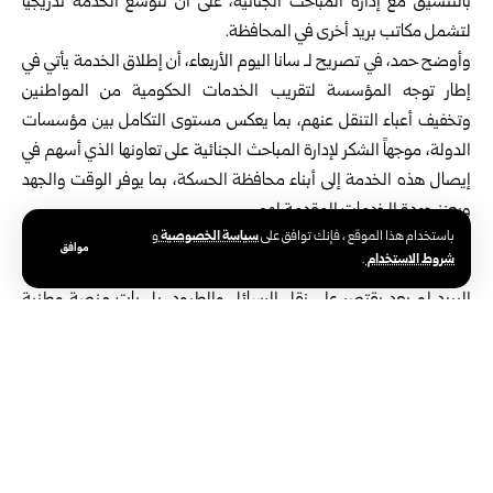
بالتنسيق مع إدارة المباحث الجنائية، على أن تتوسع الخدمة تدريجياً
لتشمل مكاتب بريد أخرى في المحافظة.
وأوضح حمد، في تصريح لـ سانا اليوم الأربعاء، أن إطلاق الخدمة يأتي في
إطار توجه المؤسسة لتقريب الخدمات الحكومية من المواطنين
وتخفيف أعباء التنقل عنهم، بما يعكس مستوى التكامل بين مؤسسات
الدولة، موجهاً الشكر لإدارة المباحث الجنائية على تعاونها الذي أسهم في
إيصال هذه الخدمة إلى أبناء محافظة الحسكة، بما يوفر الوقت والجهد
ويعزز جودة الخدمات المقدمة لهم.
سياسة الخصوصية
باستخدام هذا الموقع ، فإنك توافق على
و
وأكد حمد أن المؤسسة السورية للبريد تعمل على تطوير دور مكاتب
موافق
شروط الاستخدام
.
البريد لتصبح مراكز متكاملة لتقديم الخدمات الحكومية، مشيراً إلى أن
البريد لم يعد يقتصر على نقل الرسائل والطرود، بل بات منصة وطنية
لإيصال الخدمات الحكومية إلى المواطنين في مختلف المناطق.
وكانت المؤسسة السورية للبريد أعلنت في الحادي والعشرين من
حزيران الماضي إعادة تفعيل مديرية بريد الحسكة، لتكون أول مؤسسة
حكومية خدمية تستأنف عملها في المحافظة، بعد استكمال أعمال
التأهيل والتجهيز، حيث باشرت كوادرها الفنية والإدارية تقديم خدماتها،
وفي مقدمتها صرف رواتب المتقاعدين، إلى جانب مجموعة من الخدمات