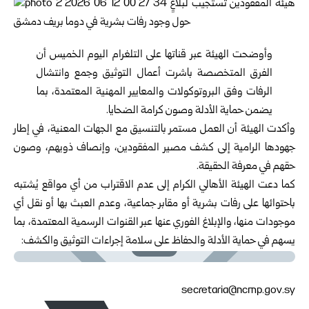
وأوضحت الهيئة عبر قناتها على التلغرام اليوم الخميس أن
الفرق المتخصصة باشرت أعمال ‏التوثيق وجمع وانتشال
الرفات وفق البروتوكولات والمعايير المهنية المعتمدة، بما
يضمن حماية ‏الأدلة وصون كرامة الضحايا.‏
وأكدت الهيئة أن العمل مستمر بالتنسيق مع الجهات المعنية، في إطار
جهودها الرامية إلى كشف ‏مصير المفقودين، وإنصاف ذويهم، وصون
حقهم في معرفة الحقيقة.‏
كما دعت الهيئة الأهالي الكرام إلى عدم الاقتراب من أي مواقع يُشتبه
باحتوائها على رفات ‏بشرية أو مقابر جماعية، وعدم العبث بها أو نقل أي
موجودات منها، والإبلاغ الفوري عنها عبر ‏القنوات الرسمية المعتمدة، بما
يسهم في حماية الأدلة والحفاظ على سلامة إجراءات التوثيق ‏والكشف:‏
secretaria@ncmp.gov.sy