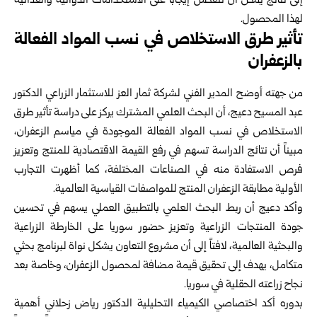
إلى نتائج يمكن أن تنعكس إيجاباً على الاستخدامات الدوائية والغذائية
لهذا المحصول.
تأثير طرق الاستخلاص في نسب المواد الفعالة
بالزعفران
من جهته أوضح المدير الفني لشركة ثمار العز للاستثمار الزراعي الدكتور
عبد المسيح دعيج، أن البحث العلمي المشترك يركز على دراسة تأثير طرق
الاستخلاص في نسب المواد الفعالة الموجودة في مياسم الزعفران،
مبيناً أن نتائج الدراسة تسهم في رفع القيمة الاقتصادية للمنتج وتعزيز
فرص الاستفادة منه في الصناعات المختلفة، كما أظهرت التجارب
الأولية مطابقة الزعفران المنتج للمواصفات القياسية العالمية.
وأكد دعيج أن ربط البحث العلمي بالتطبيق العملي يسهم في تحسين
جودة المنتجات الزراعية وتعزيز حضور سوريا على الخارطة الزراعية
والبحثية العالمية، لافتاً إلى أن مشروع التعاون يشكل نواة لبرنامج بحثي
متكامل، يهدف إلى تحقيق قيمة مضافة لمحصول الزعفران، وخاصة بعد
نجاح زراعته الحقلية في سوريا.
بدوره أكد اختصاصي الكيمياء التحليلية الدكتور رياض زحلاني أهمية