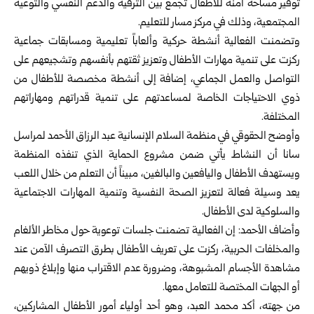
توفير مساحة آمنة للأطفال تجمع بين الترفيه والدعم النفسي والتوعية
المجتمعية، وذلك في مركز مسار للتعليم.
وتضمنت الفعالية أنشطة حركية وألعاباً تعليمية ومسابقات جماعية
ركزت على تنمية مهارات الأطفال وتعزيز ثقتهم بأنفسهم وتشجيعهم على
التواصل والعمل الجماعي، إضافة إلى أنشطة مخصصة للأطفال من
ذوي الاحتياجات الخاصة لمساعدتهم على تنمية قدراتهم ومهاراتهم
المختلفة.
وأوضح الحقوقي في منظمة السلام الإنسانية عبد الرزاق الأحمد لمراسل
سانا أن النشاط يأتي ضمن مشروع الحماية الذي تنفذه المنظمة
ويستهدف الأطفال واليافعين والبالغين، مبيناً أن التعلم من خلال اللعب
يعد وسيلة فعالة لتعزيز الصحة النفسية وتنمية المهارات الاجتماعية
والسلوكية لدى الأطفال.
وأضاف الأحمد: إن الفعالية تضمنت جلسات توعوية حول مخاطر الألغام
والمخلفات الحربية، ركزت على تعريف الأطفال بطرق التصرف الآمن عند
مشاهدة الأجسام المشبوهة، وضرورة عدم الاقتراب منها وإبلاغ ذويهم
أو الجهات المختصة للتعامل معها.
من جهته، أكد محمد العبد، وهو أحد أولياء أمور الأطفال المشاركين،