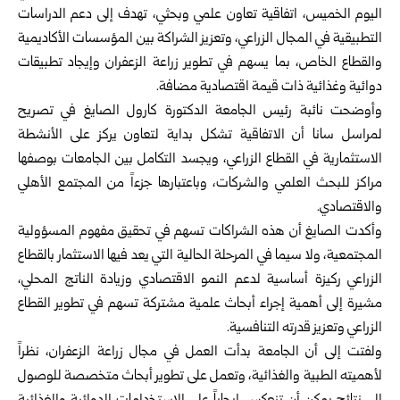
اليوم الخميس، اتفاقية تعاون علمي وبحثي، تهدف إلى دعم الدراسات
التطبيقية في المجال الزراعي، وتعزيز الشراكة بين المؤسسات الأكاديمية
والقطاع الخاص، بما يسهم في تطوير زراعة
الزعفران
وإيجاد تطبيقات
دوائية وغذائية ذات قيمة اقتصادية مضافة.
وأوضحت نائبة رئيس الجامعة الدكتورة كارول الصايغ في تصريح
لمراسل سانا أن الاتفاقية تشكل بداية لتعاون يركز على الأنشطة
الاستثمارية في القطاع الزراعي، ويجسد التكامل بين الجامعات بوصفها
مراكز للبحث العلمي والشركات، وباعتبارها جزءاً من المجتمع الأهلي
والاقتصادي.
وأكدت الصايغ أن هذه الشراكات تسهم في تحقيق مفهوم المسؤولية
المجتمعية، ولا سيما في المرحلة الحالية التي يعد فيها الاستثمار بالقطاع
الزراعي ركيزة أساسية لدعم النمو الاقتصادي وزيادة الناتج المحلي،
مشيرة إلى أهمية إجراء أبحاث علمية مشتركة تسهم في تطوير القطاع
الزراعي وتعزيز قدرته التنافسية.
ولفتت إلى أن الجامعة بدأت العمل في مجال زراعة الزعفران، نظراً
لأهميته الطبية والغذائية، وتعمل على تطوير أبحاث متخصصة للوصول