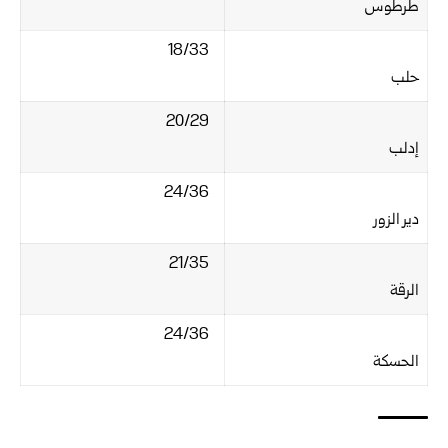
طرطوس
18/33‏
حلب
20/29‏
إدلب
24/36‏
دير الزور
21/35‏
الرقة
24/36‏
الحسكة