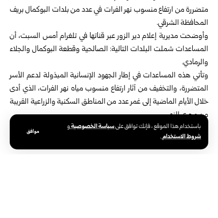
متضررة من ارتفاع منسوب نهر الفرات ‏في عدد من بلدات البوكمال بريف
المحافظة الشرقي.‏
وأوضحت مديرية إعلام دير الزور عبر قناتها في تلغرام أمس السبت، أن
المساعدات ‏شملت البلدات التالية: الصالحية وقطعة البوكمال والجلاء
والرمادي.‏
وتأتي هذه المساعدات في إطار الجهود الإنسانية المبذولة لدعم الأسر
المتضررة، ‏والتخفيف من آثار ارتفاع منسوب مياه نهر الفرات، الذي أدى
خلال الأيام الماضية ‏إلى غمر عدد من المناطق السكنية والزراعية القريبة
من مجرى النهر.‏
سياسة الخصوصية
باستخدام هذا الموقع ، فإنك توافق على
و
موافق
شروط الاستخدام
.
الوسوم:
الهلال الأحمر العربي السوري
دير الزور