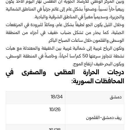
وبين
المركز الوطني للأرصاد الجوية
أن الطقس نهار اليوم الأحد ‏يكون
ربيعياً حاراً نسبياً، وصحواً بشكلٍ عام إلى غائم جزئياً في ‏المناطق الشمالية
والجزيرة، وسديمياً مغبراً في المناطق الشرقية ‏والبادية‎.‎
وخلال الليل يكون الجو لطيفاً بشكل عام، ومائلاً للبرودة في ‏المرتفعات
الجبلية، كما يحذر من تشكل ضباب خفيف في أجزاء من ‏المنطقة
الوسطى والقلمون خلال ساعات الصباح الباكر‎.‎
وتكون الرياح غربية إلى شمالية غربية بين الخفيفة والمعتدلة مع ‏هبات
نشطة تتجاوز سرعتها 50 كم/سا أحياناً، وخاصةً في المنطقة ‏الوسطى،
ويكون البحر خفيف ارتفاع الموج‎.‎
درجات الحرارة العظمى والصغرى في
المحافظات السورية:‎
دمشق
18/34‏
10/26‏
ريف دمشق-القلمون