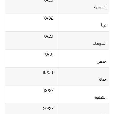
16/28‏
القنيطرة
18/32‏
درعا
16/29‏
السويداء
16/31‏
حمص
18/34‏
حماة
19/27‏
اللاذقية
20/27‏