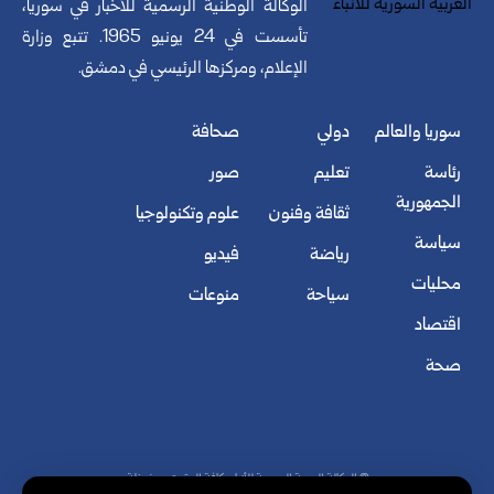
الوكالة الوطنية الرسمية للأخبار في سوريا،
تأسست في 24 يونيو 1965. تتبع وزارة
الإعلام، ومركزها الرئيسي في دمشق.
سوريا والعالم
دولي
صحافة
رئاسة
تعليم
صور
الجمهورية
ثقافة وفنون
علوم وتكنولوجيا
سياسة
رياضة
فيديو
محليات
سياحة
منوعات
اقتصاد
صحة
© الوكالة العربية السورية للأنباء. كافة الحقوق محفوظة.