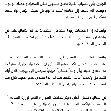
الجاري، يأتي لأسباب تقنية تتعلق بتسهيل تنقل السفراء وأعضاء الوفود،
موضحاً أنه يهدف إلى متابعة تنفيذ ما ورد في صيغة الإطار، ولا سيما
تشكيل فرق عمل متخصصة.
وأضاف: إن اجتماعات روما ستشكل استكمالاً لما تم الاتفاق عليه في
واشنطن، مشيراً إلى إمكانية عقد اجتماعات أخرى لمتابعة التنفيذ وفق
المراحل المتفق عليها.
وفيما يتعلق ببدء العمل في المناطق التجريبية المحددة ضمن
مفاوضات واشنطن، أكد السفير الأمريكي أن التحضيرات جارية لتنفيذ ما
تم الاتفاق عليه، وأن وفداً عسكرياً أمريكياً سيصل إلى بيروت خلال أيام
للتنسيق وتحديد آليات التنفيذ ميدانياً، بما يضمن عدم حدوث فراغ بعد
انسحاب القوات الإسرائيلية من المناطق المحددة.
في سياق متصل، أعلن مركز عمليات الطوارئ التابع لوزارة الصحة أن
الحصيلة التراكمية الإجمالية للعدوان الإسرائيلي على لبنان منذ الـ 2 من