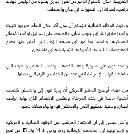
الأمريكية خلال الأسبوع الأخير من تموز الجاري بدعوة من الرئيس دونالد
ترامب، إضافة إلى التطورات في لبنان والمنطقة.
وذكرت الوكالة اللبنانية للإعلام أن عون أكد خلال اللقاء، ضرورة تثبيت
وقف إطلاق النار في جنوب لبنان، والضغط على إسرائيل لوقف الأعمال
العسكرية، والتقيد بما ورد في صيغة الإطار التي أعلن عنها بختام
المفاوضات اللبنانية-الأمريكية-الإسرائيلية في واشنطن.
وشدد عون على ضرورة وقف القصف، وأعمال التفجير والجرف التي
تنفذها القوات الإسرائيلية في عدد من البلدات والقرى التي تحتلها.
من جهته، أوضح السفير الأمريكي أن زيارة عون إلى واشنطن تكتسب
أهمية خاصة في هذه المرحلة، وتعكس الاهتمام الذي يوليه ترامب
للبنان، وسعيه لتحقيق الأمن والاستقرار فيه وإنهاء معاناة شعبه.
وأشار عيسى إلى أن الاجتماع المرتقب بين الوفود اللبنانية والأمريكية
والإسرائيلية في العاصمة الإيطالية روما يومي الـ 14 والـ 15 من تموز