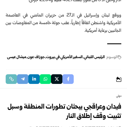
آذار وحتى الـ 9 من تموز، بلغت 4321 قتيلاً و12204 جرحى.
ووقع لبنان وإسرائيل في الـ27 من حزيران الماضي في العاصمة
الأمريكية واشنطن اتفاقاً إطارياً، ‏عقب جولة خامسة من المفاوضات بين
الجانبين برعاية أمريكية.
الوسوم:
الرئيس اللبناني
السفير الأمريكي في بيروت
جوزاف عون
ميشال عيسى
دولي
فيدان وعراقجي يبحثان تطورات المنطقة وسبل
تثبيت وقف إطلاق النار