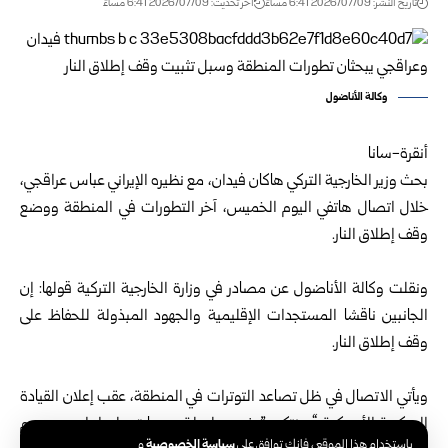
تاريخ النشر: 2026/07/09 6:41 مساءً
اخر تحديث: 2026/07/09 6:41 مساءً
وكالة الأناضول
أنقرة-سانا
بحث وزير الخارجية التركي هاكان فيدان، مع نظيره الإيراني عباس عراقجي،
خلال اتصال هاتفي اليوم الخميس، آخر التطورات في المنطقة ووضع
وقف إطلاق النار.
ونقلت وكالة الأناضول عن مصادر في وزارة الخارجية التركية قولها: إن
الجانبين ناقشا المستجدات الإقليمية والجهود المبذولة للحفاظ على
وقف إطلاق النار.
ويأتي الاتصال في ظل تصاعد التوترات في المنطقة، عقب إعلان القيادة
المركزية الأمريكية “سنتكوم” شن سلسلة هجمات على إيران، بعد يوم
سياسة الخصوصية
باستخدام هذا الموقع ، فإنك توافق على
و