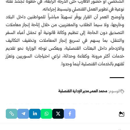
الشخصي أو حضور الأقارب حتى الدرجة الرابعة، في خطوة تُجسّد نقلة
نوعية في تطوير العمل القنصلي وتبسيط إجراءاته.
وأوضح العمر أن القرار يوفّر تسهيلاً مباشراً للمواطنين داخل البلاد
وخارجها، ولا سيما الطلاب والمغتربين، من خلال إتاحة إنجاز معاملات
التصديق دون الحاجة إلى تنظيم وكالة قانونية أو تحمّل أعباء السفر
والتنقل، بما يسهم في تسريع إنجاز المعاملات وتخفيف التكاليف
والازدحام داخل البعثات القنصلية، ويعكس توجّه الوزارة نحو تقديم
خدمات أكثر مرونة وكفاءة وحداثة، تراعي احتياجات السوريين وتعزّز
ثقتهم بالخدمات القنصلية أينما وجدوا.
الوسوم:
محمد العمر
مدير الإدارة القنصلية