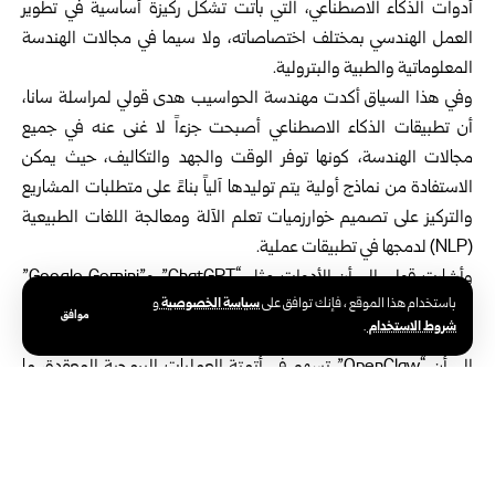
أدوات الذكاء الاصطناعي، التي باتت تشكل ركيزة أساسية في تطوير
العمل الهندسي بمختلف اختصاصاته، ولا سيما في مجالات الهندسة
المعلوماتية والطبية والبترولية.
وفي هذا السياق أكدت مهندسة الحواسيب هدى قولي لمراسلة سانا،
أن تطبيقات الذكاء الاصطناعي أصبحت جزءاً لا غنى عنه في جميع
مجالات الهندسة، كونها توفر الوقت والجهد والتكاليف، حيث يمكن
الاستفادة من نماذج أولية يتم توليدها آلياً بناءً على متطلبات المشاريع
والتركيز على تصميم خوارزميات تعلم الآلة ومعالجة اللغات الطبيعية
(NLP) لدمجها في تطبيقات عملية.
وأشارت قولي إلى أن الأدوات مثل “ChatGPT” و”Google Gemini”
سياسة الخصوصية
باستخدام هذا الموقع ، فإنك توافق على
و
تساعد المبرمجين والمصممين في تصحيح الأخطاء البرمجية، وكتابة
موافق
شروط الاستخدام
.
الشيفرات، وتحويل الأفكار إلى شيفرات عملية تعمل بكفاءة عالية، لافتة
إلى أن “OpenClaw” تسهم في أتمتة العمليات البرمجية المعقدة، ما
يسهم في تسريع إنجاز المشاريع، كما أن ميزة المصادر المفتوحة
لتطبيقات الذكاء الاصطناعي تتيح تطوير النماذج ومشاركتها، ما يعزز من
وتيرة الابتكار ويقلل التكاليف بشكل ملحوظ.
الذكاء الاصطناعي في الهندسة الطبية