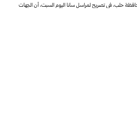
محافظة حلب، في تصريح لمراسل سانا اليوم السبت، أن الجهات
رة الكتلة ومديرية الأوقاف ومديرية الطوارئ وإدارة الكوارث،
والمصلين، إضافة إلى تأمين الموقع بشكل كامل.
عبد المنعم الخطيب، أن بلاغاً ورد من غرفة العمليات حول وجود
المكان لتقييم الوضع واتخاذ الإجراءات اللازمة.
بب بتصدع في الأحجار وهيكل البناء في الجزء العلوي، وسقوط
اً على السكان والمارة.
مة العامة ومديرية الأوقاف، إزالة الأحجار المهددة بالسقوط.
 استقرار جوي مترافقة بعواصف رعدية، وتستمر حتى ظهر يوم