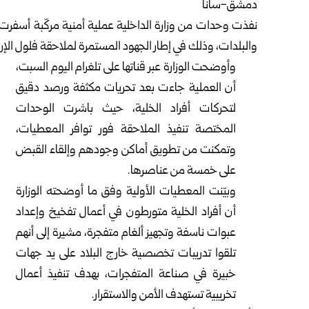
دمشق-سانا
نفذت وحدات من
وزارة الداخلية
عملية أمنية مركّبة أسفرت
والبلدات، وذلك في إطار الجهود المستمرة لملاحقة فلول ال
وأوضحت الوزارة عبر قناتها على تلغرام اليوم السبت،
أن العملية جاءت بعد تحريات مكثفة ورصد دقيق
لتحركات أفراد الخلية، حيث باشرت الوحدات
المختصة تنفيذ الملاحقة فور توافر المعطيات،
وتمكنت من تطويق أماكن وجودهم وإلقاء القبض
على خمسة من عناصرها.
وبيّنت المعطيات الأولية وفق ما أوضحته الوزارة
أن أفراد الخلية متورطون في أعمال تفخيخ وإعداد
عبوات ناسفة وتجهيز ألغام متفجرة، مشيرة إلى أنهم
تلقوا تدريبات تخصصية خارج البلاد على يد جهات
خبيرة في صناعة المتفجرات، بهدف تنفيذ أعمال
تخريبية تستهدف الأمن والاستقرار.