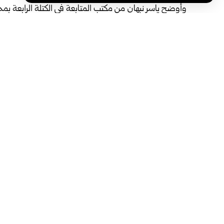
وأوضح ياسر نبهان من مكتب المتابعة في الكتلة الرابعة ب
المعنية تحركت فور وقوع الحادثة، حيث جرى التنسيق بين إدا
وتمت إزالة الأجزاء المعلقة التي قد تشكل خطراً على المارة 
من جانبه بيّن مدير مركز الدفاع المدني في حي باب النيرب، 
أضرار في مئذنة الجامع، وعلى الفور توجهت الفرق المختصة إلى 
وأشار الخطيب إلى أن الصاعقة أصابت أعلى المئذنة، ما تس
بعض الأحجار، بينما بقيت أجزاء أخرى آيلة للسقوط وتشكل خطر
وأضاف: إن فرق الدفاع المدني باشرت، بالتنسيق مع لجنة السلا
وتأثرت سوريا ابتداء من عصر يوم أمس الجمعة بحالة عدم
الإثنين المقبل، على أن تبلغ ذروتها يوم غد الأحد.