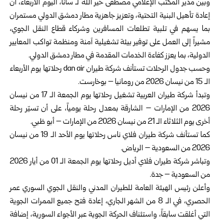
وبين مدير المكتب الإعلامي مصطفى خير الله لـ سانا، اليوم الأربعاء، أن
إعادة تأهيل البنية التحتية، وتعزيز جاهزية مطار دمشق الدولي مستمران
بما يسهم في تلبية تطلعات المسافرين وشركاء قطاع النقل الجوي،
مشيراً إلى العمل على توفير بيئة تشغيلية آمنة ومنظمة تواكب المعايير
الدولية، بما يعزز كفاءة الخدمات المقدمة في مطار
دمشق
الدولي.
وحسب جدول الرحلات تستأنف شركة طيران dan air رحلاتها يوم الأربعاء
الـ 15 من نيسان 2026 من رومانيا – بوخارست.
وتبدأ شركة طيران العربية تشغيل رحلاتها يوم الجمعة الـ 17 من نيسان
2026 من الإمارات – الشارقة بمعدل رحلة يومياً، على أن تسيّر رحلة
أخرى يوم الثلاثاء الـ 21 من نيسان 2026 من الإمارات – أبو ظبي.
كما تستأنف شركة طيران فلاي ناس رحلاتها يوم الأحد الـ 19 من نيسان
2026 من السعودية – الرياض.
وتباشر شركة طيران فلاي أديل رحلاتها يوم الجمعة الـ 01 من أيار 2026
من السعودية – جدة.
وأعلن رئيس الهيئة العامة للطيران المدني والنقل الجوي السوري عمر
الحصري، في الـ 8 من الشهر الجاري، إعادة فتح جميع الممرات الجوية
التي أغلقت سابقاً، واستئناف الحركة الجوية عبر الأجواء السورية، إضافة