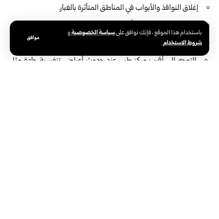
إغلاق النوافذ والأبواب في المناطق المتأثرة بالغبار.
غسل الوجه والأنف جيداً بعد العودة من الخارج.
سياسة الخصوصية
باستخدام هذا الموقع ، فإنك توافق على
و
موافق
القيادة بحذر وتخفيف السرعة بسبب تدني مستوى الرؤية.
شروط الاستخدام
.
التوجه إلى أقرب مركز طبي عند حدوث أعراض تنفسية حادة مثل
السعال الشديد أو ضيق التنفس.
وكانت سوريا شهدت مؤخراً سلسلة من المنخفضات الجوية، أدت إلى
تشكل سيول وتجمعات مائية واسعة في عدد من المحافظات، وارتفاع
منسوب المياه في العديد من الطرق والمنازل والمخيمات، وتسجيل
انهيارات جزئية وحوادث انزلاق مروري.
الوسوم:
دمشق
وزارة الطوارئ وإدارة الكوارث السورية