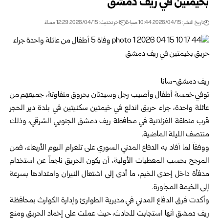
بخيمتين في ريف دمشق
تاريخ النشر: 2026/04/15 10:44 صباحًا
اخر تحديث: 2026/04/15 12:29 مساءً
ريف دمشق-سانا
توفي خمسة أطفال وأصيب رجل وسيدتان بحروق متفاوتة، جميعهم من
عائلة واحدة، جراء حريق اندلع في خيمتين سكنيتين في بلدة دير الحجر
قرب منطقة الغزلانية في محافظة
ريف دمشق
الجنوبي الشرقي، وذلك
منتصف الليلة الماضية.
ووفقاً لما أفاد به الدفاع المدني السوري على تلغرام اليوم الأربعاء، فمن
المرجح بحسب المعطيات الأولية، أن يكون الحريق ناجماً عن استخدام
مدفأة داخل إحدى الخيم، ما أدى إلى اشتعال النيران وامتدادها بسرعة
إلى الخيمة المجاورة.
وأكدت فرق الدفاع المدني في مديرية الطوارئ وإدارة الكوارث بمحافظة
ريف دمشق أنها استجابت للحادث، حيث عملت على إخماد الحريق ومنع