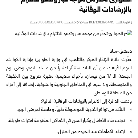
الطوارئ تحذّر من موجة غبار وتدعو للالتزام
بالإرشادات الوقائية
تاريخ النشر: 2026/04/15 10:17 صباحًا
اخر تحديث: 2026/04/16 8:36 مساءً
دمشق-سانا
حذّرت دائرة الإنذار المبكر والتأهب في
وزارة الطوارئ وإدارة الكوارث
،
اليوم الأربعاء، من أن البلاد ستتأثر اعتباراً من مساء اليوم، وحتى يوم
الجمعة الـ 17 من نيسان، بأجواء سديمية مغبرة تتراوح بين الخفيفة
والمتوسطة، ولا سيما في المناطق الجنوبية والشرقية، إضافة إلى أجزاء
من المنطقة الوسطى.
ودعت الدائرة إلى الالتزام بالإرشادات الوقائية التالية:
التأكد من توافر الأدوية الموصوفة طبياً، وخاصة لمرضى الربو.
تجنب بقاء الأطفال وكبار السن في الأماكن المفتوحة لفترات طويلة.
ارتداء الكمامات عند الخروج من المنزل.