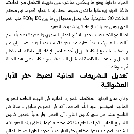
المياه داخلها، وهو ما ينعكس مباشرة على طريقة التعامل مع الحادث،
فالآبار الارتوازية غالباً ما تكون ضيقة القطر، إذ لا يتجاوز قطرها في معظم
الحالات 30 سنتيمتراً، وقد يصل عمقها إلى ما بين 100 و200 متر، الأمر
الذي يجعل عمليات الإنقاذ فيها شديدة التعقيد.
أما النوع الآخر بحسب مدير الدفاع المدني السوري والمعروف محلياً باسم
“الجب العربي”، فيبدأ قطره من نحو 70 سنتيمتراً وقد يصل إلى متر
ونصف، ما يتيح إمكانية نزول أحد عناصر الإنقاذ إلى داخله باستخدام
الحبال والمعدات الخاصة لانتشال الضحية، سواء كانت على قيد الحياة
أم متوفاة.
تعديل التشريعات المائية لضبط حفر الآبار
العشوائية
وكان مدير الإدارة المتكاملة للموارد المائية في الهيئة العامة للموارد
المائية المهندس عبد الله القاطع، أكد في تصريح سابق لـ سانا في
التاسع عشر من شهر كانون الثاني، أن العمل جارٍ حالياً لتعديل قانون
التشريع المائي رقم 31 لعام 2005، وخاصة فيما يتعلق ببند العقوبات،
لتشديد الإجراءات بحق مخالفي حفر الآبار، مبيناً وجود لجان للضبط المائي