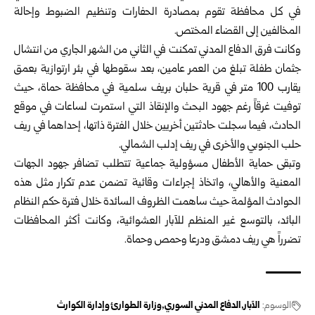
في كل محافظة تقوم بمصادرة الحفارات وتنظيم الضبوط وإحالة
المخالفين إلى القضاء المختص.
وكانت فرق الدفاع المدني تمكنت في الثاني من الشهر الجاري من انتشال
جثمان طفلة تبلغ من العمر عامين، بعد سقوطها في بئر ارتوازية بعمق
يقارب 100 متر في قرية حلبان بريف سلمية في محافظة حماة، حيث
توفيت غرقاً رغم جهود البحث والإنقاذ التي استمرت لساعات في موقع
الحادث، فيما سجلت حادثتين أخريين خلال الفترة ذاتها، إحداهما في ريف
حلب الجنوبي والأخرى في ريف إدلب الشمالي.
وتبقى حماية الأطفال مسؤولية جماعية تتطلب تضافر جهود الجهات
المعنية والأهالي، واتخاذ إجراءات وقائية تضمن عدم تكرار مثل هذه
الحوادث المؤلمة حيث ساهمت الظروف السائدة خلال فترة حكم النظام
البائد، بالتوسع غير المنظم للآبار العشوائية، وكانت أكثر المحافظات
تضرراً هي ريف دمشق ودرعا وحمص وحماة.
الوسوم:
الآبار
الدفاع المدني السوري
وزارة الطوارئ وإدارة الكوارث