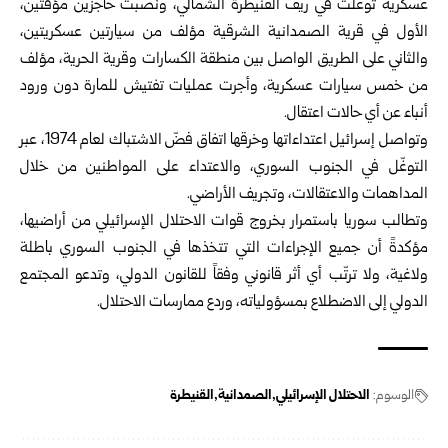
عسكرية توغلت في ريف القنيطرة الشمالي، ونصبت حاجزين مؤقتين،
الأول في قرية الصمدانية الشرقية مؤلف من سيارتين عسكريتين،
والثاني على الطريق الواصل بين منطقة الكسارات وقرية الحرية، مؤلف
من خمس سيارات عسكرية، وأجرت عمليات تفتيش للمارة دون ورود
أنباء عن أي حالات اعتقال.
وتواصل إسرائيل اعتداءاتها وخرقها اتفاق فضّ الاشتباك لعام 1974، عبر
التوغّل في الجنوب السوري، والاعتداء على المواطنين من خلال
المداهمات والاعتقالات، وتجريف الأراضي.
وتطالب سوريا باستمرار بخروج قوات الاحتلال الإسرائيلي من أراضيها،
مؤكدةً أن جميع الإجراءات التي تتخذها في الجنوب السوري باطلة
ولاغية، ولا ترتّب أي أثر قانوني وفقاً للقانون الدولي، وتدعو المجتمع
الدولي إلى الاضطلاع بمسؤولياته، وردع ممارسات الاحتلال.
الوسوم:
الاحتلال الإسرائيلي
الصمدانية
القنيطرة