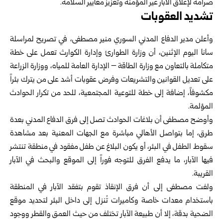
صرامة لإغلاق الآبار غير المؤمنة وتعزيز معايير السلامة.
تشديد العقوبات
وأعلن مدير الدفاع المدني السوري منير مصطفى، في تصريح لمراسلة
سانا اليوم الإثنين، أن
وزارة الطوارئ وإدارة الكوارث
تعمل على خطة
متكاملة بالتعاون مع وزارة الطاقة – الإدارة العامة للمياه، و
وزارة الزراعة
على تعديل القوانين والتشريعات وفرض عقوبات أشد على من يترك بئراً
مكشوفاً، إضافة إلى خطة للتوعية المجتمعية، للحد من تكرار الحوادث
المؤلمة.
وأوضح مصطفى أن بلاغات الحوادث تصل إلى فرق الدفاع المدني بعدة
طرق، إما بتواصل الأهالي مباشرة مع الجهات المعنية بعد مشاهدة
سقوط الطفل في البئر، أو يكون البلاغ عن طفل مفقود في منطقة تنتشر
فيها الآبار، ما يدفع الفرق للتوجه فوراً إلى الموقع والبحث في الآبار
القريبة.
ولفت مصطفى إلى أن فرق الإنقاذ تقوم بتفقد الآبار في المنطقة
باستخدام معدات خاصة وكاميرات تُنزل إلى داخل البئر لتحديد موقع
الضحية بدقة، إلا أن طبيعة الآبار تختلف من حيث العمق والقطر ووجود