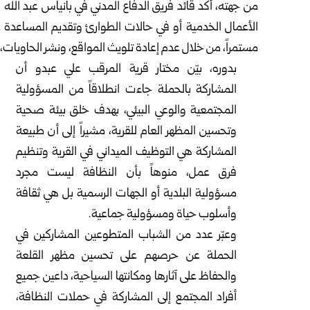
من جهته، أكد قائد فريق الدفاع المدني في بانياس عبد الله
الأعمال الخدمية أو في حالات الطوارئ وتقديم المساعدة عند
مستمراً، من خلال عدم إعادة تلويث المواقع، ونشر الحاويات
بدوره، بيّن مختار قرية المرقب علي عبدو أن
المشاركة بالحملة جاءت انطلاقاً من المسؤولية
المجتمعية والوعي البيئي، بهدف خلق بيئة صحية
وتحسين المظهر العام للقرية، مشيراً إلى أن طبيعة
المشاركة هي التوظيف الميداني في القرية وتنظيم
فرق عمل، منوهاً بأن النظافة ليست مجرد
مسؤولية البلدية أو الجهات الرسمية بل هي ثقافة
وأسلوب حياة ومسؤولية جماعية.
وعبّر عدد من الشباب المتطوعين المشاركين في
الحملة عن حرصهم على تحسين مظهر القلعة
والحفاظ على آثارها ومكانتها السياحية، داعين جميع
أفراد المجتمع إلى المشاركة في حملات النظافة،