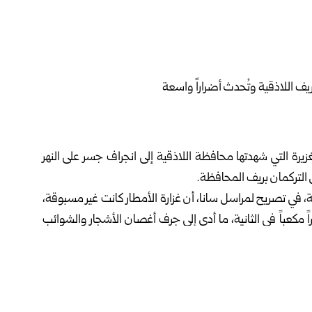
غزيرة التي شهدتها محافظة
اللاذقية
إلى انجراف جسر على النهر
 التركمان بريف المحافظة.
في تصريح لمراسل سانا، أن غزارة الأمطار كانت غير مسبوقة،
اوزت كمية المياه الواردة في قرية الصراف 450 متراً مكعباً في الثانية، ما أدى إلى جرف أغصان الأشجار والشوائب
التربة المحيطة به، الأمر الذي تسبب بانقطاع الطريق في منطقة
لعبارات المخصصة لتصريف مياه الأمطار وحدوث انجرافات
الفنية التابعة لمؤسسة المياه والموارد المائية، بالتعاون مع