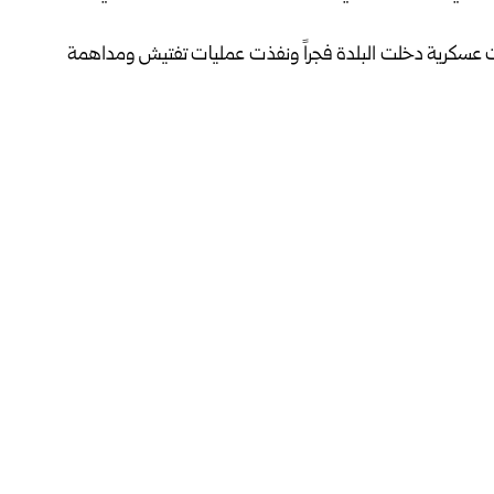
ات عسكرية دخلت البلدة فجراً ونفذت عمليات تفتيش ومداهمة
حياء السكنية ما تسبب بحالة من القلق بين الأهالي.
 الأراضي السورية، وتطالب سوريا باستمرار بخروج قوات الاحتلال
لاع بمسؤولياته وردع ممارسات الاحتلال والتزامه باتفاق فض
فيسبوك