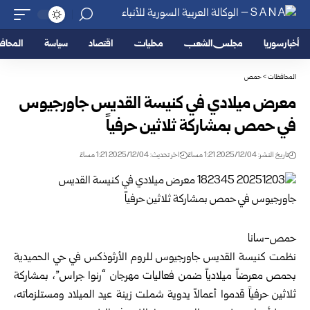
أخبار سوريا
مجلس الشعب
محليات
اقتصاد
سياسة
المحا
المحافظات
>
حمص
معرض ميلادي في كنيسة القديس جاورجيوس
في حمص بمشاركة ثلاثين حرفياً
تاريخ النشر: 2025/12/04 1:21 مساءً
اخر تحديث: 2025/12/04 1:21 مساءً
حمص-سانا
نظمت كنيسة القديس جاورجيوس للروم الأرثوذكس في حي الحميدية
ب
حمص
معرضاً ميلادياً ضمن فعاليات مهرجان “رنوا جراس”، بمشاركة
ثلاثين حرفياً قدموا أعمالاً يدوية شملت زينة عيد الميلاد ومستلزماته،