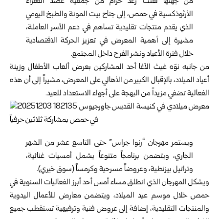
من جهتها لفتت رغد خزام من جمعية عضد الفقراء
الأرثوذكسية في حمص، إلى جناح بيت المونة والطبخ اليومي
الذي يقدم منتجات تقليدية تساهم في دعم الأسر العاملة،
مشيرة إلى أهمية المعرض في تعزيز الحركة الاقتصادية
خلال فترة الأعياد ونشر الفرح داخل المجتمع.
من جانبه نوّه غيث الآغا أحد المشاركين بعرض ألعاب الأطفال وزينة
أعياد الميلاد، بالإقبال الكبير من الأهالي على المعرض، مشيراً إلى أن هذه
الفعالية تضفي مزيداً من البهجة على أجواء الاستعداد للعيد.
ويستمر مهرجان “رنوا جراس” حتى التاسع عشر من الشهر
الجاري، ويتضمن برنامجاً متنوعاً يشمل أمسيات غنائية،
وتراتيل بيزنطية، وعروضاً مسرحية وكرمساً (سوق خيري).
ويشكل المهرجان الذي انطلق مساء أمس أحد أبرز الفعاليات السنوية في
حمص خلال موسم عيد الميلاد، ويتضمن معارض للأعمال اليدوية
والمنتجات التقليدية، إضافة إلى عروض فنية وترفيهية تستقطب جميع