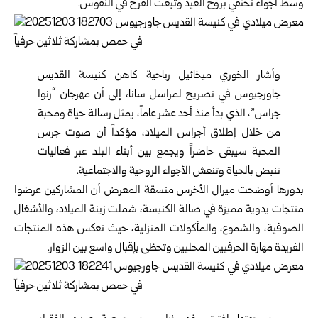
وسط أجواء تحتفي بروح العيد وتبعث الفرح في النفوس.
وأشار الخوري ميخائيل رباحية كاهن كنيسة القديس
جاورجيوس في تصريح لمراسل سانا، إلى أن مهرجان “رنوا
جراس”، الذي بدأ منذ أحد عشر عاماً، يمثل رسالة حياة ومحبة
من خلال إطلاق أجراس الميلاد، مؤكداً أن صوت جرس
المحبة سيبقى حاضراً ويجمع بين أبناء البلد عبر فعاليات
تنبض بالحياة وتنعش الأجواء الروحية والاجتماعية.
بدورها أوضحت ميرال الأخرس منسقة المعرض أن المشاركين عرضوا
منتجات يدوية مميزة في صالة الكنيسة، شملت زينة الميلاد، والأشغال
الصوفية، والشموع، والمأكولات المنزلية، حيث تعكس هذه المنتجات
الفريدة مهارة الحرفيين المحليين وتحظى بإقبال واسع بين الزوار.