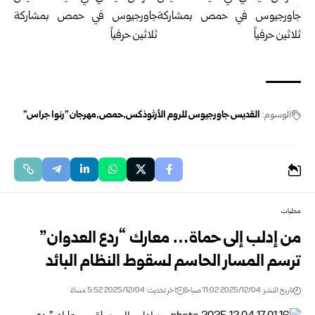
الوسوم:
القديس جاورجيوس للروم الأرثوذكس
حمص
مهرجان "رنوا جراس"
محليات
من إدلب إلى حماة… معارك “ردع العدوان”
ترسم المسار الحاسم لسقوط النظام البائد
تاريخ النشر: 2025/12/04 11:02 صباحًا
اخر تحديث: 2025/12/04 5:52 مساءً