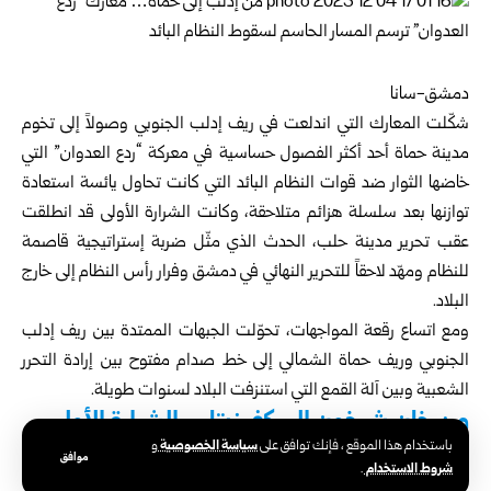
دمشق-سانا
شكّلت المعارك التي اندلعت في ريف
إدلب
الجنوبي وصولاً إلى تخوم
مدينة
حماة
أحد أكثر الفصول حساسية في معركة “
ردع العدوان
” التي
خاضها الثوار ضد قوات النظام البائد التي كانت تحاول يائسة استعادة
توازنها بعد سلسلة هزائم متلاحقة، وكانت الشرارة الأولى قد انطلقت
عقب تحرير مدينة
حلب
، الحدث الذي مثّل ضربة إستراتيجية قاصمة
للنظام ومهّد لاحقاً للتحرير النهائي في دمشق وفرار رأس النظام إلى خارج
البلاد.
ومع اتساع رقعة المواجهات، تحوّلت الجبهات الممتدة بين ريف إدلب
الجنوبي وريف حماة الشمالي إلى خط صدام مفتوح بين إرادة التحرر
الشعبية وبين آلة القمع التي استنزفت البلاد لسنوات طويلة.
من خان شيخون إلى كفر زيتا… الشرارة الأولى
سياسة الخصوصية
باستخدام هذا الموقع ، فإنك توافق على
و
موافق
شروط الاستخدام
.
بعد تحرير حلب وأريافها، اندفعت قوات “ردع العدوان” جنوباً، بالتزامن مع