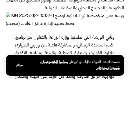
حماية الغابات واستدامة مواردها الطبيعية وتعزيز التنسيق بين الجهات
الحكومية والمجتمع المحلي والمنظمات الدولية.
وتأتي الورشة التي نظمتها
وزارة الزراعة
بالتعاون مع برنامج
الأمم المتحدة الإنمائي، وبمشاركة فاعلة من وزارتي الطوارئ
وإدارة الكوارث والإدارة المحلية والبيئة وبرنامج الأغذية
العالمي وعدد من المنظمات الدولية والجهات المحلية
سياسة الخصوصية
باستخدام هذا الموقع ، فإنك توافق على
و
موافق
شروط الاستخدام
.
المعنية، في إطار الجهود المشتركة لتعزيز الجاهزية في
مواجهة حرائق الغابات والحد من آثارها على البيئة والقطاع
الزراعي.
وضع خطط عملية
وأكد وزير الزراعة
أمجد بدر
في تصريح لمراسل سانا، أن هدف الورشة هو
الانتقال من الإطار النظري إلى الإطار العملي في إدارة الغابات، من خلال
وضع خطط عملية قابلة للتنفيذ تعتمد على مؤشرات قياس محددة
ومنهجية دقيقة وواضحة تشمل مراحل ما قبل الحريق وأثناءه وما بعده.