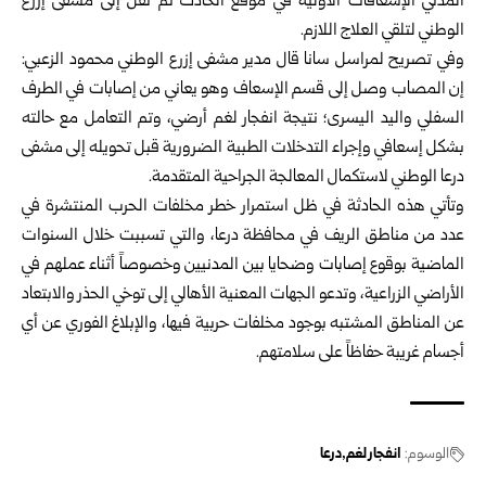
المدني الإسعافات الأولية في موقع الحادث ثم نُقل إلى مشفى إزرع
الوطني لتلقي العلاج اللازم.
وفي تصريح لمراسل سانا قال مدير مشفى إزرع الوطني محمود الزعبي:
إن المصاب وصل إلى قسم الإسعاف وهو يعاني من إصابات في الطرف
السفلي واليد اليسرى؛ نتيجة انفجار لغم أرضي، وتم التعامل مع حالته
بشكل إسعافي وإجراء التدخلات الطبية الضرورية قبل تحويله إلى مشفى
درعا الوطني لاستكمال المعالجة الجراحية المتقدمة.
وتأتي هذه الحادثة في ظل استمرار خطر مخلفات الحرب المنتشرة في
عدد من مناطق الريف في محافظة درعا، والتي تسببت خلال السنوات
الماضية بوقوع إصابات وضحايا بين المدنيين وخصوصاً أثناء عملهم في
الأراضي الزراعية، وتدعو الجهات المعنية الأهالي إلى توخي الحذر والابتعاد
عن المناطق المشتبه بوجود مخلفات حربية فيها، والإبلاغ الفوري عن أي
أجسام غريبة حفاظاً على سلامتهم.
الوسوم:
انفجار لغم
درعا