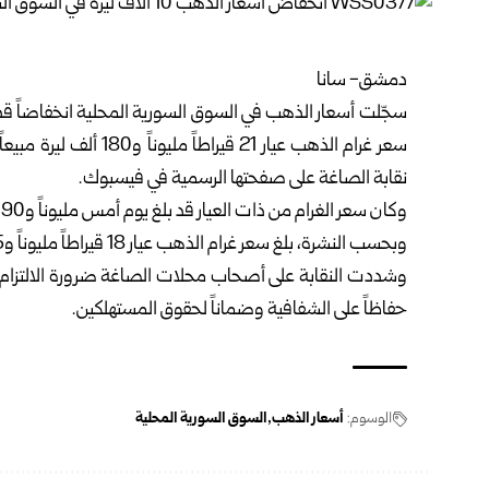
دمشق- سانا
نقابة الصاغة على صفحتها الرسمية في فيسبوك.
وكان سعر الغرام من ذات العيار قد بلغ يوم أمس مليوناً و190 ألف ليرة، ما يعكس تراجعاً ملحوظاً في حركة السوق المحلية.
وبحسب النشرة، بلغ سعر غرام الذهب عيار 18 قيراطاً مليوناً و15 ألف ليرة مبيعاً، و995 ألف ليرة شراءً.
وشددت النقابة على أصحاب محلات الصاغة ضرورة الالتزام
حفاظاً على الشفافية وضماناً لحقوق المستهلكين.
الوسوم:
أسعار الذهب
السوق السورية المحلية