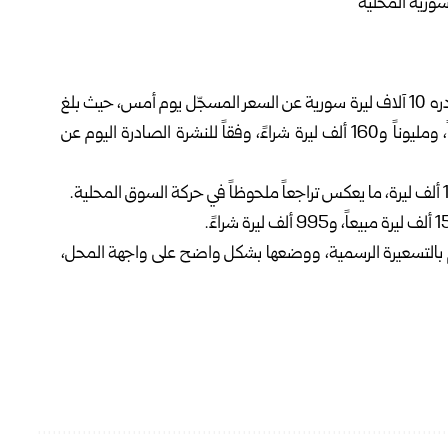
سجّلت أسعار الذهب في السوق السورية المحلية انخفاضاً قدره 10 آلاف ليرة سورية عن السعر المسجّل يوم أمس، حيث بلغ
سعر غرام الذهب عيار 21 قيراطاً مليوناً و180 ألف ليرة مبيعاً، ومليوناً و160 ألف ليرة شراءً، وفقاً للنشرة الصادرة اليوم عن
 بالتسعيرة الرسمية، ووضعها بشكل واضح على واجهة المحل،