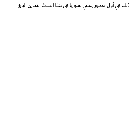
ك في أول حضور رسمي لسوريا في هذا الحدث التجاري البارز،
جديدة، وفتح آفاق تعاون صناعي أوسع، معرباً عن أمله في أن
يائية والهندسية والغذائية، ضمن المعارض التخصصية التي
وتجارة جدة سعد بن مسحل العتيبي لجناح غرفة صناعة دمشق
لشركات السورية.
ويأتي تنظيم المعرض في ظل نمو متسارع يشهده قطاع الأزياء والمنسوجات في السعودية، مدفوعاً برؤية المملكة 2030،