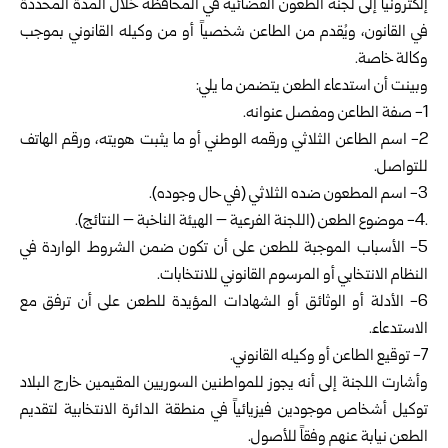
إلكترونياً إلى لجنة الطعون القضائية في المحافظة خلال المدة المحددة
في القانون، ويُقدم من الطاعن شخصياً أو من وكيله القانوني بموجب
وكالة خاصة.
وبينت أن استدعاء الطعن يتضمن ما يلي:
1- صفة الطاعن ومفصل عنوانه.
2- اسم الطاعن الثلاثي ورقمه الوطني أو ما يثبت هويته، ورقم الهاتف
للتواصل.
3- اسم المطعون ضده الثلاثي (في حال وجوده).
.4- موضوع الطعن (اللجنة الفرعية – الهيئة الناخبة – النتائج).
5- الأسباب الموجبة للطعن على أن تكون ضمن الشروط الواردة في
النظام الانتخابي أو المرسوم القانوني للانتخابات.
6- الأدلة أو الوثائق أو الشهادات المؤيدة للطعن على أن ترفق مع
الاستدعاء.
7- توقيع الطاعن أو وكيله القانوني.
وأشارت اللجنة إلى أنه يجوز للمواطنين السوريين المقيمين خارج البلاد
توكيل أشخاص موجودين فيزيائياً في منطقة الدائرة الانتخابية لتقديم
الطعن نيابة عنهم وفقاً للأصول.