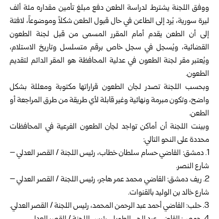
ووفق اللجنة يشترط لدراسة الطعن دفع مبلغ تأمين مقداره مئة ألف
ليرة سورية، يُرد إلى الطاعن في حال قبول الطعن شكلاً وموضوعاً، لافتة
إلى أن الطعن يقدم أمام المقرر المسمى من قبل لجنة الطعون
القضائية، ويُسجل في سجل خاص برقم متسلسل وتاريخ الاستلام،
ويُعتبر مقر لجنة الطعون في عدلية المحافظة هو المقر الدائم لتقديم
الطعون.
وبحسب اللجنة تصدر لجان الطعون قراراتها مكتوبة ومعللة بشكل
واضح، وتكون مبرمة ونهائية وغير قابلة لأي طريقة من طرق المراجعة أو
الطعن.
وبينت اللجنة أن أماكن تواجد لجان الطعون الفرعية في المحافظات
محددة على النحو التالي:
1. دمشق: القاضي حسام سلطان خطاب، رئيس اللجنة / القصر العدلي –
شارع النصر.
2. ريف دمشق: القاضي محمد عمر هاجر، رئيس اللجنة / القصر العدلي –
شارع خالد بن الوليد بالقنوات.
3. حلب: القاضي أحمد عبد الرحمن المحمد، رئيس اللجنة / القصر العدلي.