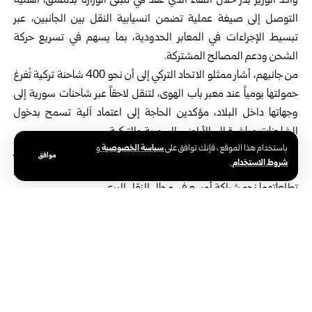
وأكد الوزير بدر خلال اللقاء الذي عقد في مبنى الوزارة بدمشق، أهمية
التوصل إلى صيغة عملية تضمن انسيابية النقل بين الجانبين، عبر
تبسيط الإجراءات في المعابر الحدودية، بما يسهم في تسريع حركة
الشحن ودعم المصالح المشتركة.
من جانبهم، أشار ممثلو الاتحاد التركي إلى أن نحو 400 شاحنة تركية تُفرغ
حمولتها يومياً عند معبر باب الهوى، لتنقل لاحقاً عبر شاحنات سورية إلى
وجهاتها داخل البلاد، مؤكدين الحاجة إلى اعتماد آلية تسمح بدخول
الشاحنات مباشرة إلى الأراضي السورية والتركية.
سياسة الخصوصية
باستخدام هذا الموقع ، فإنك توافق على
و
وأعرب الجانبان عن أملهما في أن يسهم التعاون المشترك في تعزيز
موافق
شروط الاستخدام
.
التبادل التجاري وتيسير الحركة اللوجيستية بين البلدين، بما يدعم
تطلعاتهما نحو شراكة أوسع في مجال النقل البري.
وتشكل حركة النقل البري بين سوريا وتركيا ركيزة أساسية للتبادل التجاري
بين البلدين حيث يمثل معبر باب الهوى نقطة عبور رئيسية للبضائع،
وتسعى المباحثات الحالية بين وزارة النقل السورية واتحاد شركات
الشحن التركي إلى تسهيل عبور الشاحنات عبر تبسيط الإجراءات في
المعابر الحدودية، بهدف زيادة سرعة وكفاءة نقل البضائع، وتعزيز التعاون
الاقتصادي وتوسيع الشراكة في قطاع النقل البري.