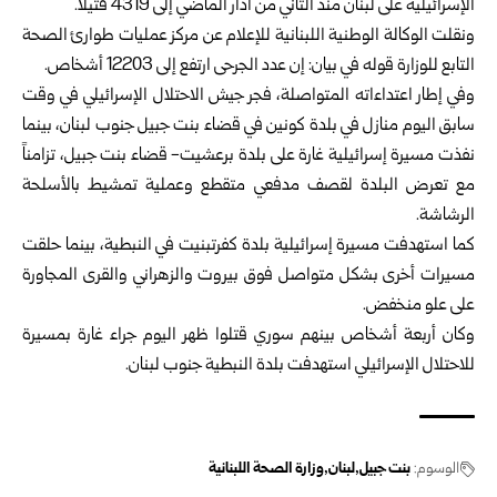
‏الإسرائيلية على لبنان منذ الثاني من آذار الماضي إلى 4319 قتيلاً.‏
ونقلت الوكالة الوطنية اللبنانية للإعلام عن مركز عمليات طوارئ الصحة
التابع للوزارة قوله في بيان: إن عدد الجرحى ارتفع إلى 12203 أشخاص.
وفي إطار اعتداءاته المتواصلة، فجر جيش الاحتلال الإسرائيلي في وقت
سابق اليوم منازل في بلدة كونين في قضاء بنت جبيل جنوب لبنان، بينما
نفذت مسيرة إسرائيلية غارة على بلدة برعشيت- قضاء بنت جبيل، تزامناً
مع تعرض البلدة لقصف مدفعي متقطع وعملية تمشيط بالأسلحة
الرشاشة.
كما استهدفت مسيرة إسرائيلية بلدة كفرتبنيت في النبطية، بينما حلقت
مسيرات أخرى بشكل متواصل فوق بيروت والزهراني والقرى المجاورة
على علو منخفض.
وكان أربعة أشخاص بينهم سوري قتلوا ظهر اليوم جراء غارة بمسيرة
للاحتلال الإسرائيلي استهدفت بلدة النبطية جنوب لبنان.
الوسوم:
بنت جبيل
لبنان
وزارة الصحة اللبنانية