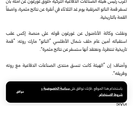
أعرب رئيس هيئة الصناعات الدفاعية التركية خلوق غورغون عن أمله بأن
تسفر قمة الناتو المرتقبة يوم غد الثلاثاء في أنقرة ‏عن نتائج مثمرة، واصفاً
القمة بالتاريخية.
ونقلت وكالة الأناضول عن غورغون قوله على منصة إكس عقب
استقباله أمين عام حلف شمال الأطلسي “الناتو” مارك روته: “قمة
تاريخية تنتظرنا، ونعتقد أنها ستسفر عن نتائج مثمرة”.
وأضاف: إن “الهيئة كانت تنسق منتدى الصناعات الدفاعية مع روته
وفريقه”.
سياسة الخصوصية
باستخدام هذا الموقع ، فإنك توافق على
و
وتستضيف تركيا قمة الناتو الـ 36 يومي الثلاثاء والأربعاء، وذلك للمرة
موافق
شروط الاستخدام
.
الثانية في تاريخها بعد مرور 22 عاماً على استضافتها قمة إسطنبول عام
2004.