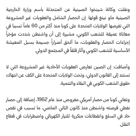
ونقلت وكالة شينخوا الصينية عن المتحدثة باسم وزارة الخارجية
الصينية ماو نينغ قولها: إن الحصار الشامل والعقوبات غير المشروعة
التي تفرضها الولايات المتحدة على كوبا منذ أكثر من 60 عاماً تسببا في
معاناة عميقة للشعب الكوبي، مشيرة إلى أن واشنطن شددت مؤخراً
إجراءات الحصار والعقوبات، ما ألحق أضراراً جسيمة بسبل المعيشة
الأساسية للشعب الكوبي وأثار قلقاً في المجتمع الدولي.
وأضافت: إن الصين تعارض العقوبات الأحادية غير المشروعة التي لا
تستند إلى القانون الدولي، وتحث الولايات المتحدة على الكف عن انتهاك
حقوق الشعب الكوبي في البقاء والتنمية.
وتعاني كوبا من حصار أمريكي مفروض منذ عام 1962، إضافة إلى حصار
نفطي فرضته واشنطن منذ كانون الثاني الماضي، ما تسبب في نقص
حاد في السلع وانقطاعات متكررة للتيار الكهربائي واضطرابات في قطاع
النقل.