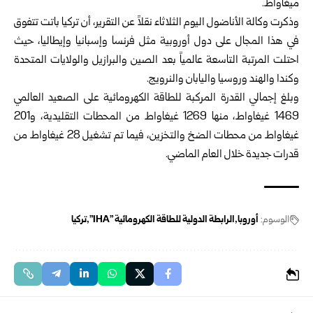
ميغاواط.
وذكرت وكالة الأناضول اليوم الثلاثاء نقلاً عن التقرير، أن تركيا باتت تتفوق
في هذا المجال على دول أوروبية مثل فرنسا وإسبانيا وإيطاليا، حيث
احتلت المرتبة التاسعة عالمياً بعد الصين والبرازيل والولايات المتحدة
وكندا والهند وروسيا واليابان والنرويج.
وبلغ إجمالي القدرة المركبة للطاقة الكهرومائية على الصعيد العالمي
1469 غيغاواط، منها 1269 غيغاواط من المحطات التقليدية، و201
غيغاواط من محطات الضخ والتخزين، فيما تم تشغيل 28 غيغاواط من
قدرات جديدة خلال العام الماضي.
الوسوم:
أوروبا
الرابطة الدولية للطاقة الكهرومائية "IHA"
تركيا