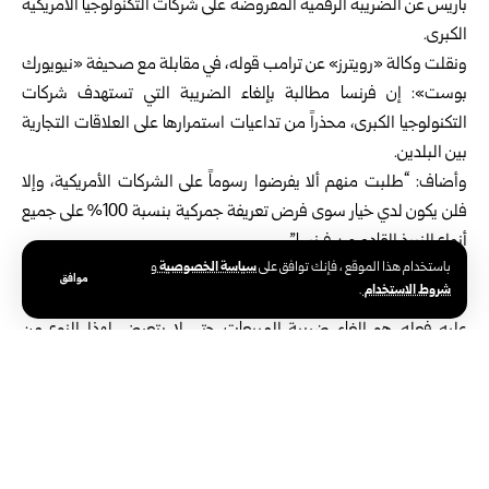
باريس عن الضريبة الرقمية المفروضة على شركات التكنولوجيا الأمريكية
الكبرى.
ونقلت وكالة «رويترز» عن ترامب قوله، في مقابلة مع صحيفة «نيويورك
بوست»: إن فرنسا مطالبة بإلغاء الضريبة التي تستهدف شركات
التكنولوجيا الكبرى، محذراً من تداعيات استمرارها على العلاقات التجارية
بين البلدين.
وأضاف: “طلبت منهم ألا يفرضوا رسوماً على الشركات الأمريكية، وإلا
فلن يكون لدي خيار سوى فرض تعريفة جمركية بنسبة 100% على جميع
أنواع النبيذ القادم من فرنسا”.
سياسة الخصوصية
باستخدام هذا الموقع ، فإنك توافق على
و
واعتبر ترامب أن الرئيس الفرنسي إيمانويل ماكرون قادر على تجنب هذا
موافق
شروط الاستخدام
.
التصعيد التجاري من خلال التخلي عن الضريبة الرقمية، قائلاً: إن “كل ما
عليه فعله هو إلغاء ضريبة المبيعات حتى لا يتعرض لهذا النوع من
الضغط”.
وتفرض فرنسا منذ عام 2019 ضريبة خدمات رقمية بنسبة 3% على
إيرادات الشركات الرقمية الكبرى التي تتجاوز إيراداتها العالمية 750
مليون يورو (نحو 810 ملايين دولار)، وإيراداتها داخل فرنسا 25 مليون
يورو (نحو 27 مليون دولار)، وتشمل الضريبة أنشطة الإعلانات الرقمية