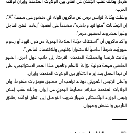
‏هرمز، وذلك عقب الإعلان عن ⁠اتفاق ‏بين الولايات المتحدة وإيران لوقف
‏الحرب.‏
ونقلت وكالة فرانس برس عن ماكرون قوله في منشور على منصة “‏X‏”:
إن ‏الإمكانات “متوافرة وجاهزة”، مشدداً على أهمية “إعادة الفتح العاجل
وغير ‏المشروط لمضيق هرمز”.‏
وأكد ماكرون أن “استئناف حركة الملاحة البحرية من دون قيود أو رسوم
‏عبور يُعد شرطاً أساسياً للاستقرار الإقليمي وللاقتصاد العالمي”.‏
وكانت فرنسا والمملكة المتحدة اقترحتا، إلى جانب دول أخرى، الشهر
‏الماضي مهمة دولية لإزالة الألغام وتأمين هذا الممر الاستراتيجي، على
أن ‏تبدأ العمل بعد إبرام الاتفاق بين الولايات المتحدة وإيران.‏
وأعلن الرئيس الأمريكي دونالد ترامب أن مضيق هرمز بات مفتوحاً، ‏وأن
‏الولايات المتحدة سترفع حصارها البحري عن إيران، وذلك عقب إعلان
‏رئيس الوزراء ‏الباكستاني شهباز شريف التوصل إلى اتفاق لوقف إطلاق
‏النار بين واشنطن ‏وطهران.‏