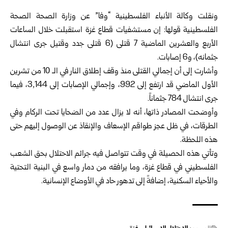
‏ ‏
ونقلت وكالة الأنباء الفلسطينية “وفا” عن وزارة الصحة الصحة
الفلسطينية ‏قولها: إن مستشفيات قطاع غزة استقبلت خلال الساعات
الأربع والعشرين ‏الماضية 7 قتلى (6 قتلى جدد وقتيل جرى انتشال
جثمانه)، و6 إصابات. ‏
وأشارت إلى أن إجمالي القتلى منذ وقف إطلاق النار في الـ 10 من تشرين
‏الأول الماضي قد ارتفع إلى 992، وإجمالي الإصابات إلى 3,144، فيما
‏جرى انتشال 784 جثماناً.‏
وأوضحت المصادر ذاتها، أنه لا يزال عدد من الضحايا تحت الركام وفي
‏الطرقات، في ظل عجز طواقم الإسعاف والإنقاذ عن الوصول إليهم حتى
هذه ‏اللحظة.‏
وتأتي هذه الحصيلة في وقت تتواصل فيه جرائم الاحتلال بحق الشعب
‏الفلسطيني في قطاع غزة، وما يرافقه من ‏دمار واسع في البنية التحتية
‏والأحياء السكنية، إضافةً إلى تدهور حاد في الأوضاع ‏الإنسانية.‏