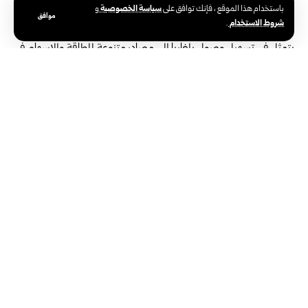
سياسة الخصوصية
باستخدام هذا الموقع ، فإنك توافق على
و
هذا الأمر”.
موافق
شروط الاستخدام
.
وأوضح فيدان أن الهدف الأساسي من الاتفاق بين “بوتاش” و”بلغارغاز”
يتمثل في تسهيل وصول بلغاريا إلى مصادر متنوعة للطاقة والإسهام في
أمن الطاقة الإقليمي.
كما أشار إلى أن التطورات الأخيرة في المنطقة أظهرت مرة أخرى مدى
أهمية الترابط بين الدول، مبيناً أن تركيا تعتبر تعزيز الروابط في مجالات
الطاقة والنقل والخدمات اللوجستية أولوية استراتيجية وليس فقط
أولوية اقتصادية.
وشدد فيدان على أن “الممر الأوسط” العابر لبحر قزوين بين الشرق
والغرب يبرز بشكل متزايد، بوصفه مساراً أكثر جاذبية وموثوقية، وأن تركيا
تولي أهمية استراتيجية لهذا الممر.
وأوضح أن “مشروع طريق التنمية”، وغيره من مبادرات الربط، تهدف
أيضاً إلى جعل تدفقات التجارة بين أوروبا وآسيا أسرع وأكثر أماناً وكفاءة.
ويمتد “مشروع طريق التنمية” من ميناء “الفاو” العراقي على الخليج
العربي وصولاً إلى أوروبا عبر تركيا، ويشمل سككاً حديدية وطرقاً برية
بطول 1200 كيلومتر، ويجري التخطيط له بمشاركة الإمارات العربية