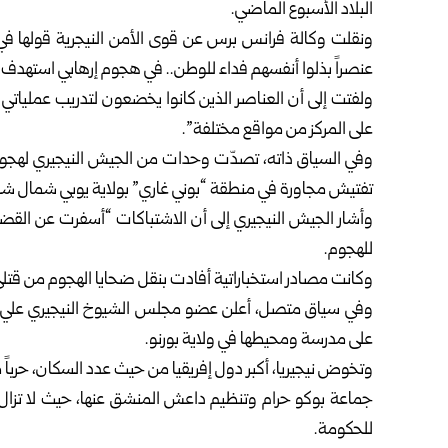
البلاد الأسبوع الماضي.
ونقلت وكالة فرانس برس عن قوى الأمن النيجرية قولها في
عنصراً بذلوا أنفسهم فداء للوطن.. في هجوم إرهابي استهدف كلي
ولفتت إلى أن العناصر الذين كانوا يخضعون لتدريب عملي
على المركز من مواقع مختلفة”.
وفي السياق ذاته، تصدّت وحدات من الجيش النيجيري لهجوم
تفتيش مجاورة في منطقة “بوني غاري” بولاية يوبي شمال شرق
للهجوم.
وكانت مصادر استخباراتية أفادت بنقل ضحايا الهجوم من قتلى
على مدرسة ومحيطها في ولاية بورنو.
وتخوض نيجيريا، أكبر دول إفريقيا من حيث عدد السكان، حربا
جماعة بوكو حرام وتنظيم داعش المنشق عنها، ‏حيث لا تزا
للحكومة.