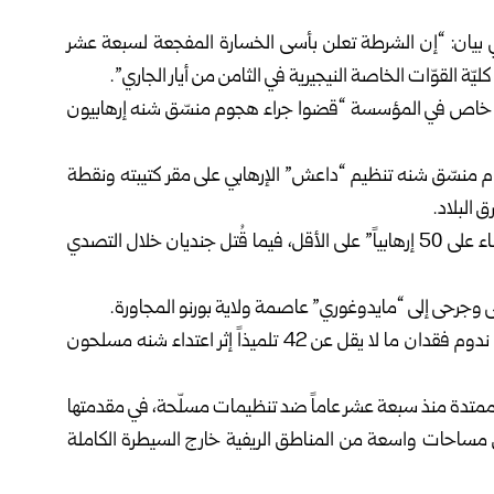
 بيان: “إن الشرطة تعلن بأسى الخسارة المفجعة لسبعة عشر
ّة القوّات الخاصة النيجيرية في الثامن من أيار الجاري”.
اتي خاص في المؤسسة “قضوا جراء هجوم منسّق شنه إرهابيون
 منسّق شنه تنظيم “داعش” الإرهابي على مقر كتيبته ونقطة
 البلاد.
وأشار الجيش النيجيري إلى أن الاشتباكات “أسفرت عن القضاء على 50 إرهابياً” على الأقل، فيما قُتل جنديان خلال التصدي
 وجرحى إلى “مايدوغوري” عاصمة ولاية بورنو المجاورة.
وفي سياق متصل، أعلن عضو مجلس الشيوخ النيجيري علي ندوم فقدان ما لا يقل عن 42 تلميذاً إثر اعتداء شنه مسلحون
ً ممتدة منذ سبعة عشر ‏عاماً ضد تنظيمات مسلّحة، في مقدمتها
ل مساحات واسعة من المناطق الريفية خارج السيطرة الكاملة