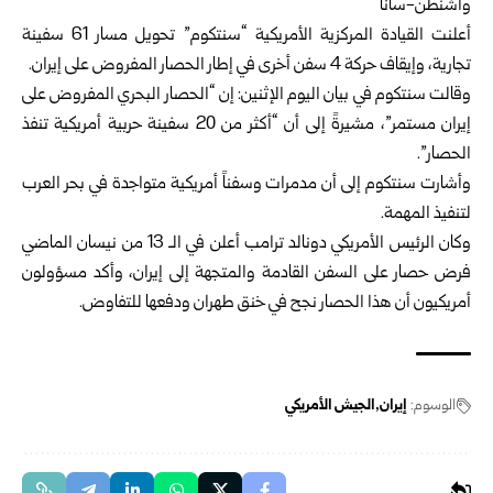
واشنطن-سانا‏
أعلنت القيادة المركزية الأمريكية “سنتكوم” تحويل مسار 61 سفينة
تجارية، وإيقاف حركة 4 ‏سفن أخرى في إطار الحصار المفروض على إيران.‏
وقالت سنتكوم في بيان اليوم الإثنين: إن “الحصار البحري المفروض على
إيران مستمر”، ‏مشيرةً إلى أن “أكثر من 20 سفينة حربية أمريكية تنفذ
الحصار”.‏
وأشارت سنتكوم إلى أن مدمرات وسفناً أمريكية متواجدة في بحر العرب
لتنفيذ المهمة.‏
وكان الرئيس الأمريكي دونالد ترامب أعلن في الـ 13 من نيسان الماضي
فرض حصار على ‏السفن القادمة والمتجهة إلى إيران، وأكد مسؤولون
أمريكيون أن هذا الحصار نجح في خنق ‏طهران ودفعها للتفاوض.‏
الوسوم:
إيران
الجيش الأمريكي