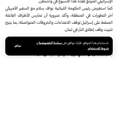
الإسرائيلي المزمع عقده هذا الأسبوع في واشنطن.
كما استعرض رئيس الحكومة اللبنانية نواف سلام مع السفير الأمريكي
آخر التطورات في المنطقة، وأكد ضرورة أن تمارس الأطراف الفاعلة
الضغط على إسرائيل لوقف الاعتداءات والخروقات المتواصلة، بما يتيح
تثبيت وقف إطلاق النار في لبنان.
سياسة الخصوصية
باستخدام هذا الموقع ، فإنك توافق على
و
موافق
شروط الاستخدام
.
الوسوم:
الرئيس اللبناني
جوزاف عون
وقف إطلاق النار
دولي
انتشال جثمانين وسط قطاع غزة.. وإصابتان
برصاص الاحتلال في غزة وبيت لاهيا