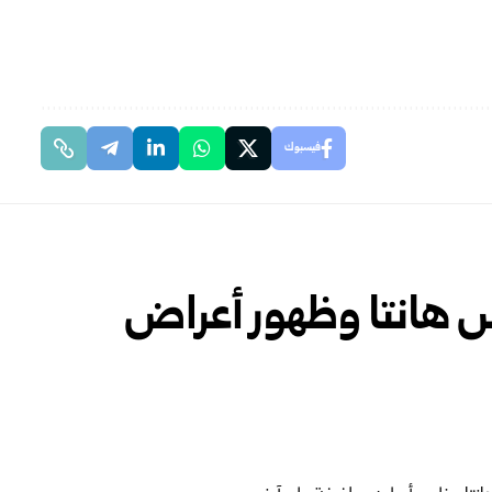
فيسبوك
س هانتا وظهور أعراض