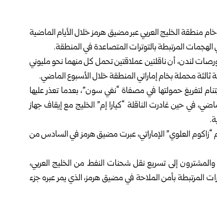
خام منطقة الخليج العربي عبر مضيق هرمز خلال الأيام الماضية
ي الهجمات المرتبطة بالتوترات المتصاعدة في المنطقة.
بورصات لندن، أن ناقلتين عملاقتين تحمل كل منهما نحو مليوني
ة ثالثة محملة بخام إماراتي المنطقة خلال الأسبوع الماضي.
ات، تتجه الناقلة “آجيوس فانوريوس1” إلى فيتنام لتفريغ حمولتها في مصفاة “نغي سون”، بعدما تعذر عليها
ي، في حين غادرت الناقلة “كيارا إم” الخليج مع إيقاف جهاز
ة.
خام “زاكوم العلوي” الإماراتي، عبرت مضيق هرمز في السادس من
لمشترون إلى تسريع نقل شحنات النفط من الخليج العربي،
وترات المرتبطة بأمن الملاحة في مضيق هرمز، الذي يمر عبره جزء