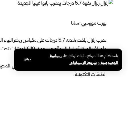
بورت مورسبي-سانا
ضرب زلزال بلغت شدته 5.7 درجات على مقياس ريختر اليوم الإثنين مدينة بابوا غينيا الجديدة.
وأضاف ⁠المركز أن الزلزال
باستخدام هذا الموقع ، فإنك توافق على
سياسة
مادية.
موافق
الخصوصية
و
شروط الاستخدام
.
وتقع بابوا غينيا الجديدة على ما يسمى حزام النار في المحيط
الطبقات التكتونية.
الوسوم:
المحيط الهادئ
بابوا غينيا الجديدة
مشاركة هذه المقالة