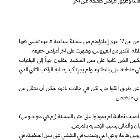
أعلنت وزارة الصحة والخدمات الإنسانية الأمريكية أن أمريكياً من بين 17 جرى إجلاؤهم من سفينة سياحية فاخرة تفشى فيها
الة الأنديز من الفيروس، وظهرت على آخر أعراض خفيفة.
ريكيين الذين كانوا على متن السفينة ينقلون جواً إلى الولايات
منطقة عزل بالطائرة، ولم يجرِ تأكيد إصابة الراكب الثاني الذي
 عن طريق القوارض، لكن في حالات نادرة يمكن أن تنتقل من
روس منخفض.
، أصيب ثمانية لم يعودوا على متن السفينة (إم.في هونديوس)
ن وألماني بسبب الإصابة بالمرض.
يروس هانتا، وهي التي رصدت في التفشي على متن السفينة، في