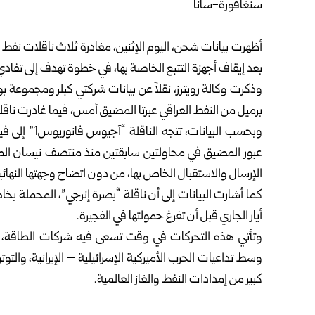
سنغافورة-سانا
أظهرت بيانات شحن، اليوم الإثنين، مغادرة ثلاث ناقلات نفط 
بعد إيقاف أجهزة التتبع الخاصة بها، في خطوة تهدف إلى تفاد
وذكرت وكالة رويترز، نقلاً عن بيانات شركتي كبلر ومجموعة 
برميل من النفط العراقي عبرتا المضيق أمس، فيما غادرت ناقل
وبحسب البيان
عبور المضيق في محاولتين سابقتين منذ منتصف نيسان الماض
الإرسال والاستقبال الخاص بها، من دون اتضاح وجهتها النهائي
كما أشارت البيانات إلى أن ناقلة “بصرة إنرجي”، المحملة ب
أيار الجاري قبل أن تفرغ حمولتها في الفجيرة.
وتأتي هذه التحركات في وقت تسعى فيه شركات الطاقة، وا
وسط تداعيات الحرب الأميركية الإسرائيلية – الإيرانية، والت
كبير من إمدادات النفط والغاز العالمية.