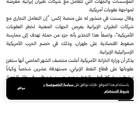
المؤسسات والجهات التي تتعامل مع شركات طيران إيرانية معرضة
لمواجهة عقوبات أمريكية.
وقال بيسنت في منشور له على منصة إكس: “إن التعامل التجاري مع
شركات الطيران الإيرانية يعرض الجهات المعنية لخطر العقوبات
الأمريكية”، واصفاً هذا التحذير بأنه جزء من حملة تهدف إلى ممارسة
ضغوط اقتصادية على طهران، وذلك في خضم الحرب الأمريكية
الإسرائيلية الإيرانية.
يذكر أن وزارة الخزانة الأمريكية أعلنت منتصف الشهر الماضي أنها ستعزز
عقوباتها على قطاع النفط الإيراني، مستهدفة عشرين شخصاً وكياناً
مرتبطين بشبكة قطب النفط محمد حسين شمخاني، في ظل الحصار
سياسة الخصوصية
باستخدام هذا الموقع ، فإنك توافق على
و
الذي تفرضه طهران على مضيق هرمز.
موافق
شروط الاستخدام
.
الوسوم:
وزير الخزانة الأمريكي