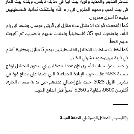
عسكر القديم والجديد وقرية بيت ايبا في مدينة نابلس، وبلدة بيت فجار
في بيت لحم، ومخيم الجلزون في رام الله واعتقلت ثمانية فلسطينيين
بينهم 6 أسرى محررون.
كما اقتحمت قوات الاحتلال عدة منازل في قريتي حوسان وشقبا في رام
الله، واحتجزت نحو 35 فلسطينياً واعتدت عليهم بالضرب، ثم أفرجت
عنهم لاحقاً.
كما أخطرت سلطات الاحتلال الفلسطينيين بهدم 5 منازل وحظيرة أغنام
في قرية بيرين جنوب شرقي الخليل.
وبحسب مؤسسات الأسرى فإن عدد المعتقلين في سجون الاحتلال ارتفع
بنسبة 83% عقب حرب الإبادة الجماعية التي شنها على قطاع غزة في
تشرين الأول 2023، حيث بلغ إجمالي عددهم حتى بداية نيسان الجاري
أكثر من 9600، مقارنة بـ 5250 أسيراً قبل اندلاع الحرب.
الوسوم:
الاحتلال الإسرائيلي
الضفة الغربية