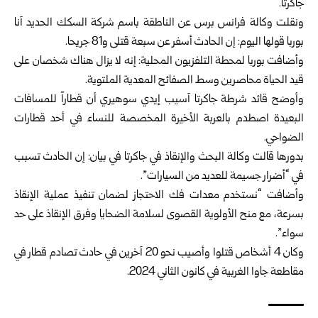
جاكرتا.
ونقلت وكالة فرانس برس عن الناطقة باسم شركة السكك الحديد آنا
بوربا قولها اليوم: إن الحادث أسفر عن سبعة قتلى و81 جريحا.
وأضافت بوربا لمحطة التلفزيون المحلية: إنه لا يزال هناك شخصان على
قيد الحياة محاصرين وسط الصفائح المعدية الملتوية.
وأوضح قائد شرطة جاكرتا آسيب إيدي سوهيري أن قطاراً للمسافات
البعيدة اصطدم بالعربة الأخيرة المخصصة للنساء في أحد قطارات
الضواحي.
بدورها قالت وكالة البحث والإنقاذ في جاكرتا في بيان: إن الحادث تسبب
في “أضرار جسيمة للعديد من السيارات”.
وأضافت “نستخدم معدات فك الاحتجاز لضمان تنفيذ عملية الإنقاذ
بسرعة، مع منح الأولوية القصوى لسلامة الضحايا وفرق الإنقاذ على حد
سواء”.
وكان 4 أشخاص قتلوا وأصيب نحو 20 آخرين في حادث تصادم قطار في
مقاطعة جاوا الغربية في كانون الثاني 2024.