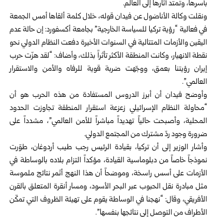
بأسرها، وتمتد آثارها إلى العالم.
ونقلت وكالة الأناضول عن فيدان قوله، خلال كلمة ألقاها أمس الجمعة
في فعالية “رؤية تركيا للسياسة الخارجية” بجامعة أكسفورد: إن حالة عدم
اليقين والأزمات المتتالية في السنوات الأخيرة دفعت النظام الدولي نحو
نقطة الانهيار، وكانت المنطقة الأكثر تأثراً بذلك، وأضاف: “لقد هزّت حرب
إيران رؤيتنا بعمق، ووجّهت ضربة قوية للرفاه والأمن والاستقرار
العالمي”.
وأوضح فيدان أن أبرز الدروس المستفادة من هذه الحرب هو أن
“محاولة النظام الإسرائيلي زعزعة استقرار المنطقة تجاوزت الحدود
المحلية، وأصبحت حالياً تهديداً مباشراً للأمن العالمي”، مشدداً على
ضرورة وجود ردّ مشترك من المجتمع الدولي.
وأشار الوزير إلى أن تركيا، بقيادة الرئيس رجب طيب أردوغان، طوّرت
نموذجاً خاصاً من دبلوماسية القيادة، مؤكداً التزام بلاده بالوساطة في
الأزمات على أسس راسخة، وموضحاً أن هذا النهج أثمر نتائج ملموسة
مثل مبادرة نقل الحبوب عبر البحر الأسود، ومسار أنقرة المتعلق بالقرن
الأفريقي، وقال: “نهجنا في الوساطة يقوم على تهيئة الظروف التي تمكّن
الأطراف من التوصل إلى نتائجها بنفسها”.