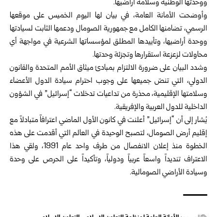
ووحدتها الوطنية وسلامة أراضيها.
وأوضحت الأمانة العامة، في بيان لها اليوم الخميس على موقعها
الرسمي، تضامنها الكامل مع جمهورية الصومال ودعمها الثابت لسيادتها
ووحدة أراضيها، وتأييدها المطلق لمؤسساتها الشرعية في مواجهة أي
محاولات لزعزعة استقرارها وتجزئة وحدتها.
وشدد البيان على ضرورة الالتزام بمبادئ ميثاق الأمم المتحدة والقانون
الدولي، التي تنصّ جميعها على وجوب احترام سيادة الدول الأعضاء
وسلامتها الإقليمية، محذرة من تداعيات تدخلات “إسرائيل” في الشؤون
الداخلية للدول العربية والإفريقية.
يُشار إلى أن “إسرائيل” أعلنت في كانون الأول الماضي اعترافاً متبادلاً مع
إقليم أرض الصومال، لتصبح الوحيدة في العالم التي أقدمت على هذه
الخطوة منذ إعلان الانفصال من طرف واحد عام 1991، ولقي هذا
الاعتراف تنديداً واسعاً عربياً ودولياً، وتأكيداً على الحرص على وحدة
وسيادة الأراضي الصومالية.