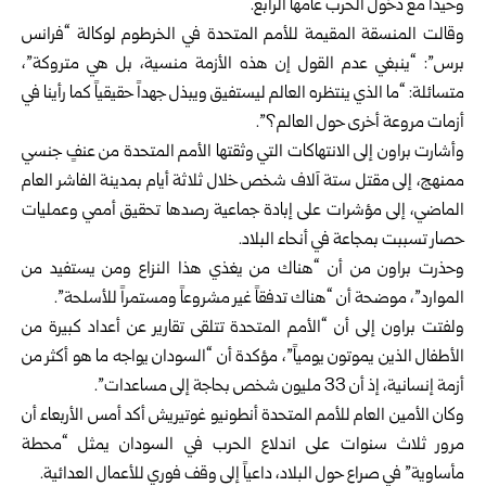
وحيداً مع دخول الحرب عامها الرابع.
وقالت المنسقة المقيمة للأمم المتحدة في الخرطوم لوكالة “فرانس
برس”: “ينبغي عدم القول إن هذه الأزمة منسية، بل هي متروكة”،
متسائلة: “ما الذي ينتظره العالم ليستفيق ويبذل جهداً حقيقياً كما رأينا في
أزمات مروعة أخرى حول العالم؟”.
وأشارت براون إلى الانتهاكات التي وثقتها الأمم المتحدة من عنفٍ جنسي
ممنهج، إلى مقتل ستة آلاف شخص خلال ثلاثة أيام بمدينة الفاشر العام
الماضي، إلى مؤشرات على إبادة جماعية رصدها تحقيق أممي وعمليات
حصار تسببت بمجاعة في أنحاء البلاد.
وحذرت براون من أن “هناك من يغذي هذا النزاع ومن يستفيد من
الموارد”، موضحة أن “هناك تدفقاً غير مشروعاً ومستمراً للأسلحة”.
ولفتت براون إلى أن “الأمم المتحدة تتلقى تقارير عن أعداد كبيرة من
الأطفال الذين يموتون يومياً”، مؤكدة أن “السودان يواجه ما هو أكثر من
أزمة إنسانية، إذ أن 33 مليون شخص بحاجة إلى مساعدات”.
وكان الأمين العام للأمم المتحدة أنطونيو غوتيريش أكد أمس الأربعاء أن
مرور ثلاث سنوات على اندلاع الحرب في السودان يمثل “محطة
مأساوية” في صراع حول البلاد، داعياً إلى وقف فوري للأعمال العدائية.