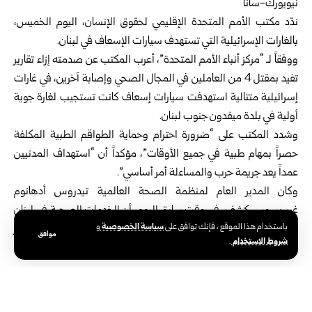
نيويورك-سانا
ندّد مكتب الأمم المتحدة الإقليمي لحقوق الإنسان، اليوم الخميس،
بالغارات الإسرائيلية التي تستهدف سيارات الإسعاف في لبنان.
ووفقاً لـ “مركز أنباء الأمم المتحدة”، أعرب المكتب عن صدمته إزاء تقارير
تفيد بمقتل 4 من العاملين في المجال الصحي وإصابة آخرين، في غارات
إسرائيلية متتالية استهدفت سيارات إسعاف كانت تستجيب لغارة جوية
أولية في بلدة ميفدون جنوب لبنان.
وشدد المكتب على “ضرورة احترام وحماية الطواقم الطبية المكلفة
حصراً بمهام طبية في جميع الأوقات”، مؤكداً أن “استهداف المدنيين
عمداً يعد جريمة حرب والمساءلة أمر أساسي”.
وكان المدير العام لمنظمة الصحة العالمية تيدروس أدهانوم
غيبريسوس كشف، في وقت سابق اليوم، أن الخدمات الصحية في لبنان
سياسة الخصوصية
باستخدام هذا الموقع ، فإنك توافق على
و
تعرّضت لـ 133 اعتداءً إسرائيلياً منذ بدء التصعيد في الثاني من آذار
موافق
شروط الاستخدام
.
الماضي، ما تسبب بخسائر بشرية وأضرار واسعة في المرافق الطبية.