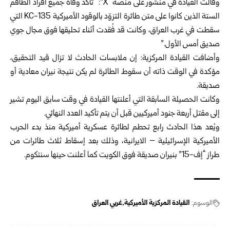
وقالت القيادة في منشور على منصة “X”: “تأكّد وفاة جميع أفراد الطاقم
الستة الذين كانوا على متن طائرة التزوّد بالوقود الأميركية KC-135 التي
سقطت في غرب العراق، وكانت قد فُقدت أثناء تحليقها فوق مجال جوي
صديق أمس الأول.”
وأضافت القيادة المركزية: إن ملابسات الحادث لا تزال قيد التحقيق،
مؤكدة في الوقت ذاته أن سقوط الطائرة لم يكن نتيجة نيران معادية أو
صديقة.
وكانت الحصيلة السابقة التي أعلنتها القيادة في وقت سابق اليوم تشير
إلى مقتل أربعة جنود أميركيين قبل أن يتم تأكيد العدد النهائي.
ويُعد هذا الحادث رابع تحطم لطائرة عسكرية أميركية منذ بدء الحرب
الأميركية الإسرائيلية – الايرانية، وذلك بعد إسقاط ثلاث طائرات من
طراز “إف-15” بنيران صديقة فوق الكويت كما أعلنت حينها سنتكوم.
الوسوم:
القيادة المركزية الأميركية
غربي العراق