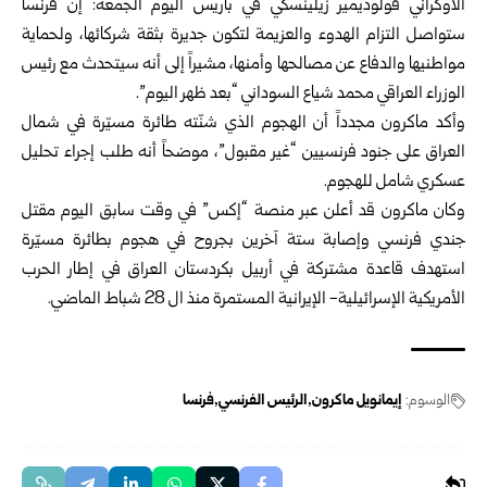
الأوكراني فولوديمير زيلينسكي في باريس اليوم الجمعة: إن فرنسا
ستواصل التزام الهدوء والعزيمة لتكون جديرة بثقة شركائها، ولحماية
مواطنيها والدفاع عن مصالحها وأمنها، مشيراً إلى أنه سيتحدث مع رئيس
الوزراء العراقي محمد شياع السوداني “بعد ظهر اليوم”.
وأكد ماكرون مجدداً أن الهجوم الذي شنّته طائرة مسيّرة في شمال
العراق على جنود فرنسيين “غير مقبول”، موضحاً أنه طلب إجراء تحليل
عسكري شامل للهجوم.
وكان ماكرون قد أعلن عبر منصة “إكس” في وقت سابق اليوم مقتل
جندي فرنسي وإصابة ستة آخرين بجروح في هجوم بطائرة مسيّرة
استهدف قاعدة مشتركة في أربيل بكردستان العراق في إطار الحرب
الأمريكية الإسرائيلية- الإيرانية المستمرة منذ ال 28 شباط الماضي.
الوسوم:
إيمانويل ماكرون
الرئيس الفرنسي
فرنسا