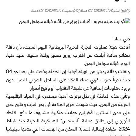
تاريخ النشر: 2026/05/02 2:51 مساءً
اخر تحديث: 2026/05/02 2:51 مساءً
دبي-سانا
أفادت هيئة عمليات التجارة البحرية البريطانية اليوم السبت، بأن ناقلة
بضائع سائبة أبلغت عن اقتراب زورق صغير برفقة سفينة صيد منها،
اليوم، قبالة سواحل اليمن.
ونقلت وكالة رويترز عن الهيئة قولها: إن الحادثة وقعت على بعد نحو 84
ميلاً بحرياً جنوب غربي ميناء المكلا على الساحل الجنوبي لليمن، دون
ورود معلومات إضافية عن طبيعة الاقتراب أو وقوع أضرار.
وتأتي هذه الحادثة في ظل توترات أمنية مستمرة في المياه الإقليمية
القريبة من اليمن، حيث شهدت طرق الملاحة في بحر العرب وخليج عدن
على مدى السنتين الأخيرتين حوادث متكررة مشابهة، ما دفع الاتحاد
الأوروبي إلى إطلاق عملية “أسبيدس” العسكرية البحرية منذ شباط
2024، بقيادة إيطاليا، لحماية السفن من الهجمات التي تشنها ميليشيا