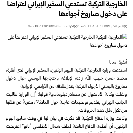
الخارجية التركية تستدعي السفير الإيراني اعتراضاً
على دخول صاروخ أجواءها
تاريخ النشر: 2026/03/09 10:21 مساءً
اخر تحديث: 2026/03/09 10:21 مساءً
أنقرة-سانا
استدعت وزارة الخارجية التركية اليوم الإثنين، السفير الإيراني لدى أنقرة،
محمد حسن حبيب الله زاده، لإبلاغه باحتجاجها الرسمي حيال دخول
صاروخ باليستي الأجواء التركية بعد إطلاقه من الأراضي الإيرانية
ونقلت وكالة الأناضول عن مصادر دبلوماسية قولها: “إن الوزارة طالبت
الجانب الإيراني بتقديم توضيحات عاجلة حول الحادثة”، معربةً عن قلقها
من تكرار مثل هذه الخروقات.
وكانت وزارة الدفاع التركية قد ذكرت في بيان لها في وقت سابق اليوم
الإثنين، أن أنظمة الدفاع التابعة لحلف شمال الأطلسي “ناتو” اعترضت