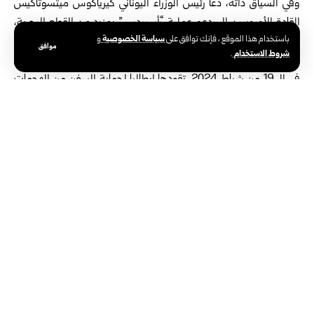
وفي السياق ذاته، دعا رئيس الوزراء اليوناني كيرياكوس ميتسوتاكيس
القادة الأوروبيين إلى دعم عملية “أسبيدس” بمزيد من القطع البحرية،
سياسة الخصوصية
باستخدام هذا الموقع ، فإنك توافق على
و
معتبراً أن تعزيز هذه المهمة يمثل تجسيداً للتضامن الأوروبي.
موافق
شروط الاستخدام
.
يذكر أن عملية أسبيدس هي عملية عسكرية بحرية أطلقها الاتحاد الأوربي
في الـ 19 من شباط 2024، تقودها إيطاليا لحماية السفن من الهجمات
التي تشنها ميليشيا الحوثي في اليمن.
من جانبه، أكد الرئيس الفرنسي إيمانويل ماكرون خلال زيارته لقبرص، أن
بلاده ستساهم في مهمة “أسبيدس” على المدى الطويل عبر إرسال
فرقاطتين إضافيتين لدعم القوة الموجودة حالياً.
يشار إلى أن الاتحاد الأوروبي يقود حالياً مهمتين دفاعيتين في المنطقة
هما “أسبيدس” و”أتلانتا”، فيما تمر عبر مضيق هرمز في الخليج العربي
نحو 20 بالمئة من الإمدادات العالمية للنفط المنقول بحراً.
وتشهد المنطقة منذ الثامن والعشرين من شباط الماضي تصعيداً
عسكرياً مع استمرار الضربات الأمريكية الإسرائيلية على إيران والاعتداءات
الإيرانية بالصواريخ والطائرات المسيرة التي طالت منشآت حيوية في
عدة دول عربية وإقليمية، ما أثار مخاوف دولية من اتساع رقعة المواجهة
وتهديد إمدادات الطاقة وحركة الملاحة في الممرات البحرية