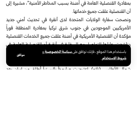
بمغادرة القنصلية العامة في أضنة بسبب المخاطر الأمنية”، مشيرة إلى
أن القنصلية علقت جميع خدماتها.
ونصحت سفارة الولايات المتحدة لدى أنقرة في تحديث أمني جديد
الأمريكيين الموجودين في جنوب شرق تركيا بمغادرة المنطقة فوراً
مؤكدة أن القنصلية الأمريكية في أضنة علقت جميع الخدمات القنصلية
وناشدت رعاياها التواصل مع السفارة في أنقرة أو القنصلية العامة في
سياسة الخصوصية
باستخدام هذا الموقع ، فإنك توافق على
و
إسطنبول للحصول على الخدمات القنصلية.
موافق
شروط الاستخدام
.
وكانت وزارة الدفاع التركية أعلنت اليوم أن أنظمة الدفاع التابعة لحلف
شمال الأطلسي (ناتو)، اعترضت صاروخاً باليستياً أُطلق من إيران بعد
دخوله الأجواء التركية وأن شظايا من المقذوف سقطت في منطقة
مفتوحة قرب غازي عنتاب جنوب البلاد، من دون أن تسفر عن إصابات.
يشار إلى أن إيران تواصل شنّ اعتداءات بالصواريخ والطائرات المسيّرة
على دول خليجية وإقليمية ما أوقع ضحايا، وألحق أضراراً مادية بالبنى
التحتية، وذلك في سياق الحرب الأمريكية والإسرائيلية – الإيرانية التي
دفعت العديد من الدول إلى مطالبة رعاياها بمغادرة المناطق التي تطالها
الاعتداءات، تحسباً لتصاعد المخاطر الأمنية.