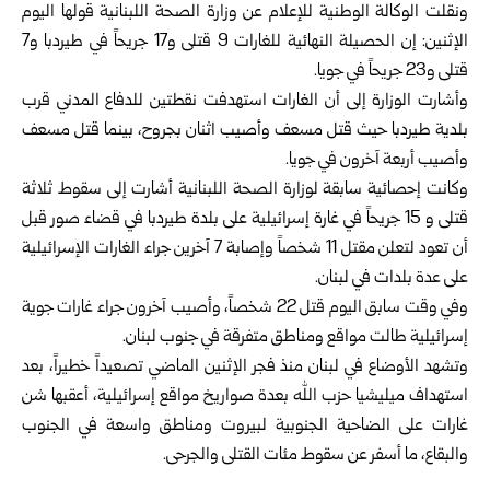
ونقلت الوكالة الوطنية للإعلام عن وزارة الصحة اللبنانية قولها اليوم
الإثنين: إن الحصيلة النهائية للغارات 9 قتلى و17 جريحاً في طيردبا و7
قتلى و23 جريحاً في جويا.
وأشارت الوزارة إلى أن الغارات استهدفت نقطتين للدفاع المدني قرب
بلدية طيردبا حيث قتل مسعف وأصيب اثنان بجروح، بينما قتل مسعف
وأصيب أربعة آخرون في جويا.
وكانت إحصائية سابقة لوزارة الصحة اللبنانية أشارت إلى سقوط ثلاثة
قتلى و 15 جريحاً في غارة إسرائيلية على بلدة طيردبا في قضاء صور قبل
أن تعود لتعلن مقتل 11 شخصاً وإصابة 7 آخرين جراء الغارات الإسرائيلية
على عدة بلدات في لبنان.
وفي وقت سابق اليوم قتل 22 شخصاً، وأصيب آخرون جراء غارات جوية
إسرائيلية طالت مواقع ومناطق متفرقة في جنوب لبنان.
وتشهد الأوضاع في لبنان منذ فجر الإثنين الماضي تصعيداً خطيراً، بعد
استهداف ميليشيا حزب الله بعدة صواريخ مواقع إسرائيلية، أعقبها شن
غارات على الضاحية الجنوبية لبيروت ومناطق واسعة في الجنوب
والبقاع، ما أسفر عن سقوط مئات القتلى والجرحى.