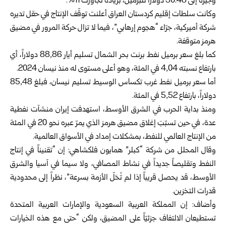
وجيزة إلى 90.48 دولاراً للبرميل، بزيادة تجاوزت 11%.
وكانت سلطات إقليم كردستان العراق أعلنت توقّف الإنتاج في حقل تديره
شركة أميركية، جرّاء “هجوم إرهابي”، فيما لا تزال حركة المرور في مضيق
هرمز متوقفة.
كما بلغ سعر برميل نفط برنت بحر الشمال تسليم أيار 88,86 دولاراً، أي
بارتفاع نسبته 4,04 في المئة، وهو أعلى مستوى له منذ نيسان 2024.
أما سعر برميل نفط غرب تكساس الوسيط تسليم نيسان، فبلغ 85,48
دولاراً، بارتفاع 5,52 في المئة.
ومنذ بداية الحرب في الشرق الأوسط، استهدفت إيران منشآت نفطية
عدة، في حين تسبّبَ إغلاق مضيق هرمز الذي يمرّ عبره نحو 20 في المئة
من الإنتاج العالمي للنفط، بمشكلات إمداد في الأسواق العالمية.
وقال المحلل من شركة “كبلر” همايون فلكشاهي: إن “تقنيناً في إنتاج
النفط وتقليصاً جديداً في نشاط المصافي، ولا سيما في آسيا والشرق
الأوسط، قد يحصل قريباً إذا لم تُحَلّ الأزمة بسرعة”، نظراً إلى محدودية
قدرات التخزين.
وأضاف: إن المملكة العربية السعودية والإمارات العربية المتحدة
تستطيعان الالتفاف جزئيّاً على المضيق، ولكن “حتى مع هذه الخيارات