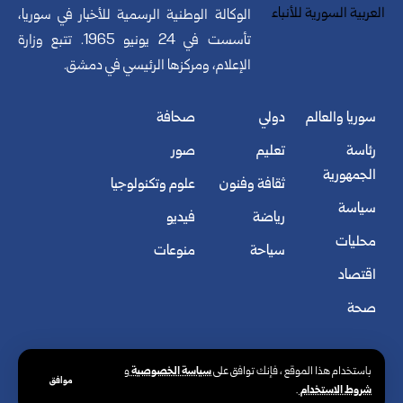
الوكالة الوطنية الرسمية للأخبار في سوريا،
تأسست في 24 يونيو 1965. تتبع وزارة
الإعلام، ومركزها الرئيسي في دمشق.
سوريا والعالم
دولي
صحافة
رئاسة
تعليم
صور
الجمهورية
ثقافة وفنون
علوم وتكنولوجيا
سياسة
رياضة
فيديو
محليات
سياحة
منوعات
اقتصاد
صحة
سياسة الخصوصية
باستخدام هذا الموقع ، فإنك توافق على
و
موافق
شروط الاستخدام
.
© الوكالة العربية السورية للأنباء. كافة الحقوق محفوظة.