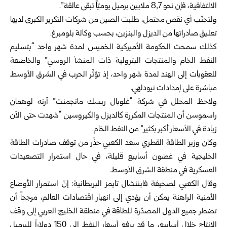
الالتفافية، فإن نحو 8,7 ملايين برميل يوميّاً تبقى عالقة”.
ولتجنّب أي نقص محتمل، طلبت الصين من شركات التكرير الكبرى لديها
تعليق صادراتها من الديزل والبنزين، بحسب وكالة بلومبرغ.
كذلك سمحت الحكومة الأميركية الخميس لمدة شهر واحد “بتسليم
النفط الخام والمنتجات البترولية ذات المنشأ الروسي” والخاضعة
للعقوبات إلى الهند لمدة شهر واحد، إذ تؤثّر الحرب في الشرق الأوسط
مباشرة على إمدادات نيودلهي.
ولاحظ المحلل في شركة “غلوبال ريسك مانجمنت” آرنه لوهمان
راسموسن أن المنتجات المكررة كالديزل والكيروسين “شهدت حتى الآن
زيادة في الأسعار أكبر بكثير” من النفط الخام.
وكان وزير الطاقة القطري سعد الكعبي حذّر من توقف صادرات الطاقة
الخليجية في غضون أسابيع قليلة، في حال استمرار التصعيدات
العسكرية في منطقة الشرق الأوسط.
وقال الكعبي لصحيفة فايننشال تايمز البريطانية: إنّ استمرار الأوضاع
الأمنية الراهنة يمكن أن يؤدي إلى انهيار اقتصادات العالم، مرجحاً أن
تضطر جميع الدول المصدّرة للطاقة في منطقة الخليج العربي إلى وقف
الإنتاج خلال أسابيع، ما قد يرفع أسعار النفط إلى 150 دولاراً للبرميل