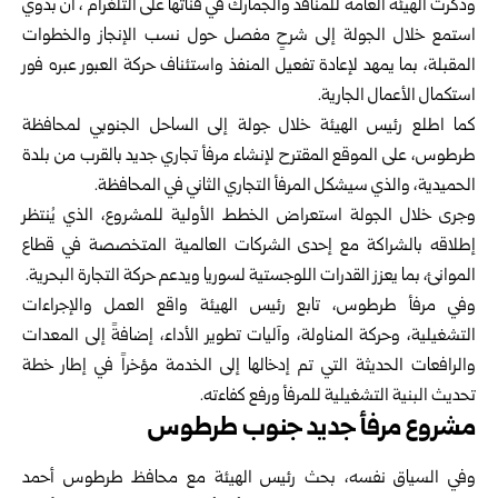
وذكرت
الهيئة العامة للمنافذ والجمارك
في قناتها على التلغرام ، ‏أن بدوي
استمع خلال الجولة إلى شرحٍ مفصل حول نسب الإنجاز ‏والخطوات
المقبلة، بما يمهد لإعادة تفعيل المنفذ واستئناف حركة العبور ‏عبره فور
استكمال الأعمال الجارية.‏
كما اطلع رئيس الهيئة خلال جولة إلى الساحل الجنوبي لمحافظة
طرطوس، ‏على الموقع المقترح لإنشاء مرفأ تجاري جديد بالقرب من بلدة
الحميدية، ‏والذي سيشكل المرفأ التجاري الثاني في المحافظة.‏
وجرى خلال الجولة استعراض الخطط الأولية للمشروع، الذي يُنتظر
إطلاقه ‏بالشراكة مع إحدى الشركات العالمية المتخصصة في قطاع
الموانئ، بما ‏يعزز القدرات اللوجستية لسوريا ويدعم حركة التجارة البحرية.‏
وفي مرفأ طرطوس، تابع رئيس الهيئة واقع العمل والإجراءات
التشغيلية، ‏وحركة المناولة، وآليات تطوير الأداء، إضافةً إلى المعدات
والرافعات ‏الحديثة التي تم إدخالها إلى الخدمة مؤخراً في إطار خطة
تحديث البنية ‏التشغيلية للمرفأ ورفع كفاءته.‏
مشروع مرفأ جديد جنوب طرطوس
وفي السياق نفسه، بحث رئيس الهيئة مع محافظ طرطوس أحمد