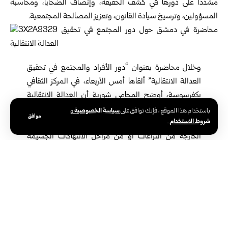
مشدداً على دورها في كشف الحقيقة، وإنصاف ‏الضحايا، ومحاسبة
المسؤولين، وترسيخ سيادة القانون، وتعزيز المصالحة المجتمعية.‏
وخلال محاضرة بعنوان “دور الأفراد والمجتمع في تحقيق
العدالة الانتقالية” ألقاها ‏أمس الأربعاء، في المركز الثقافي
بكفرسوسة، أوضح المحامي شوربة أن العدالة ‏الانتقالية
تختلف عن العدالة التقليدية من حيث المفهوم والغاية، إذ
سياسة الخصوصية
باستخدام هذا الموقع ، فإنك توافق على
و
موافق
شروط الاستخدام
.
تمثل منظومة من ‏الإجراءات الاستثنائية التي تعتمدها الدول
الخارجة من النزاعات أو من مراحل ‏الانتهاكات الجسيمة
لحقوق الإنسان، بهدف معالجة إرث الماضي، وإعادة بناء
الثقة ‏بين المواطنين ومؤسسات الدولة، وصولاً إلى تحقيق
الاستقرار المجتمعي.‏
وبيّن أن نجاح هذا المسار يتطلب مشاركة فاعلة من المجتمع، لأن
العدالة الانتقالية ‏لا تقتصر على المحاكمات، وإنما تشمل كشف الحقيقة
والمساءلة وجبر الضرر ‏والإصلاح المؤسسي وضمانات عدم تكرار