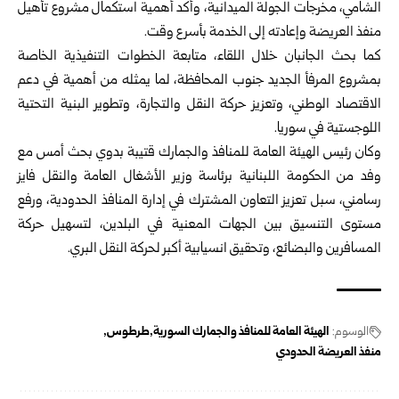
الشامي، ‏مخرجات الجولة الميدانية، وأكد أهمية استكمال مشروع تأهيل
منفذ ‏العريضة وإعادته إلى الخدمة بأسرع وقت.‏
كما بحث الجانبان خلال اللقاء، متابعة الخطوات التنفيذية الخاصة
بمشروع ‏المرفأ الجديد جنوب المحافظة، لما يمثله من أهمية في دعم
الاقتصاد ‏الوطني، وتعزيز حركة النقل والتجارة، وتطوير البنية التحتية
اللوجستية في ‏سوريا.‏
وكان رئيس الهيئة العامة للمنافذ والجمارك قتيبة بدوي بحث أمس مع
وفد من ‏الحكومة اللبنانية برئاسة وزير الأشغال العامة والنقل فايز
رسامني، سبل ‏تعزيز التعاون المشترك في إدارة المنافذ الحدودية، ورفع
مستوى التنسيق ‏بين الجهات المعنية في البلدين، لتسهيل حركة
المسافرين والبضائع، وتحقيق ‏انسيابية أكبر لحركة النقل البري.‏
الوسوم:
الهيئة العامة للمنافذ والجمارك السورية
طرطوس
منفذ العريضة الحدودي