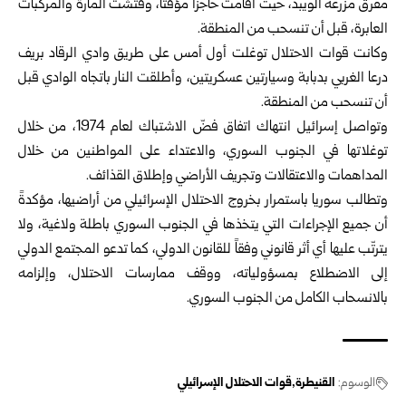
مفرق مزرعة الويبد، حيث أقامت حاجزاً مؤقتاً، وفتشت المارة والمركبات
العابرة، قبل أن تنسحب من المنطقة.
وكانت قوات الاحتلال توغلت أول أمس على طريق وادي الرقاد بريف
درعا الغربي بدبابة وسيارتين عسكريتين، وأطلقت النار باتجاه الوادي قبل
أن تنسحب من المنطقة.
وتواصل إسرائيل انتهاك اتفاق فضّ الاشتباك لعام ‌‏1974، ‏من ‏خلال
‏توغلاتها ‌‏في الجنوب السوري، ‏والاعتداء على المواطنين من خلال
‌‏‌‏المداهمات ‏والاعتقالات وتجريف الأراضي ‏وإطلاق ‏القذائف.
وتطالب سوريا باستمرار بخروج الاحتلال الإسرائيلي من أراضيها، مؤكدةً
أن جميع الإجراءات التي يتخذها في الجنوب السوري باطلة ولاغية، ولا
يترتّب عليها أي أثر قانوني وفقاً للقانون الدولي، كما تدعو المجتمع الدولي
إلى الاضطلاع بمسؤولياته، ووقف ممارسات الاحتلال، وإلزامه
بالانسحاب الكامل من الجنوب السوري.
الوسوم:
القنيطرة
قوات الاحتلال الإسرائيلي