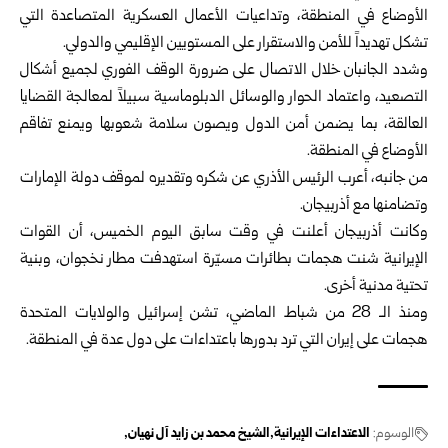
الأوضاع في المنطقة، وتداعيات الأعمال العسكرية المتصاعدة التي
تشكل تهديداً للأمن والاستقرار على المستويين الإقليمي والدولي.
وشدد الجانبان خلال الاتصال على ضرورة الوقف الفوري لجميع أشكال
التصعيد، واعتماد الحوار والوسائل الدبلوماسية سبيلاً لمعالجة القضايا
العالقة، بما يضمن أمن الدول ويصون سلامة شعوبها ويمنع تفاقم
الأوضاع في المنطقة.
من جانبه، أعرب الرئيس الأذري عن شكره وتقديره لموقف دولة الإمارات
وتضامنها مع أذربيجان.
وكانت أذربيجان أعلنت في وقت سابق اليوم الخميس، أن القوات
الإيرانية شنت هجمات بطائرات مسيّرة استهدفت مطار نخجوان، وبنية
تحتية مدنية أخرى.
ومنذ الـ 28 من شباط الماضي، تشن إسرائيل والولايات المتحدة
هجمات على إيران التي ترد بدورها باعتداءات على دول عدة في المنطقة.
الوسوم:
الاعتداءات الإيرانية
الشيخ محمد بن زايد آل نهيان