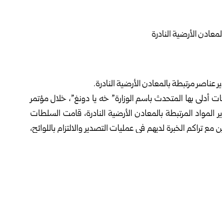
ناصر مرتبطة بالمعادن الأرضية النادرة.
ت أدلى بها المتحدث باسم الوزارة” خه يا دونغ”، خلال مؤتمر
 المواد المرتبطة بالمعادن الأرضية النادرة، قامت السلطات
 تراكم الخبرة لديهم في عمليات التصدير والالتزام باللوائح،
ول على تراخيص عامة”.
ين الأول الماضي، فرض قيود على مجموعة من صادراتها المتعلقة بعناصر الأرض
الاصطناعي ومعدات تعدين ومعالجة المعادن الأرضية النادرة