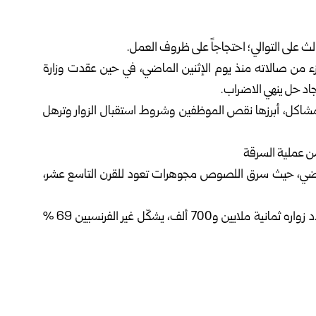
لث على التوالي؛ احتجاجاً على ظروف العمل.
من صالاته منذ يوم الإثنين الماضي، في حين عقدت وزارة
جاد حل ينهي الاضراب.
اكل، أبرزها نقص الموظفين وشروط استقبال الزوار وترهل
من عملية السرقة
اضي، حيث سرق اللصوص مجوهرات تعود للقرن التاسع عشر،
يذكر أن اللوفر يستقبل ملايين الزوار، وفي عام 2024 بلغ عدد زواره ثمانية ملايين و700 ألف، يشكّل غير الفرنسيين 69 %