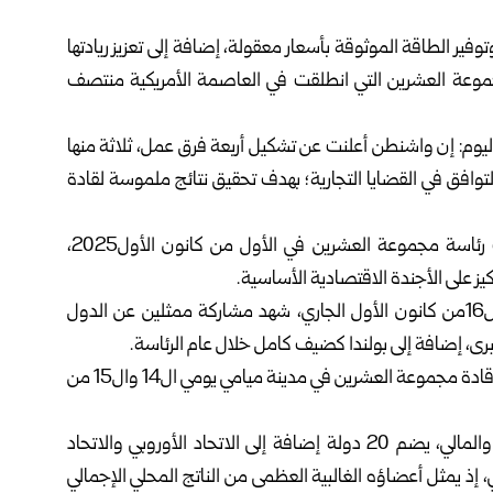
توفير الطاقة الموثوقة بأسعار معقولة، إضافة إلى تعزيز ريادتها
لمجموعة العشرين التي انطلقت في العاصمة الأمريكية منتصف
اليوم: إن واشنطن أعلنت عن تشكيل أربعة فرق عمل، ثلاثة منها
لتوافق في القضايا التجارية؛ بهدف تحقيق نتائج ملموسة لقادة
وأشارت الخارجية الأمريكية إلى أن الولايات المتحدة تولت رئاسة مجموعة العشرين في الأول من كانون الأول2025،
وأوضحت أن الاجتماع التحضيري الذي عقد يومي ال15 وال16من كانون الأول الجاري، شهد مشاركة ممثلين عن الدول
برى، إضافة إلى بولندا كضيف كامل خلال عام الرئاسة.
قمة قادة مجموعة العشرين في مدينة ميامي يومي ال14 وال15 من
وتُعد مجموعة العشرين منتدى رئيسياً للتعاون الاقتصادي والمالي، يضم 20 دولة إضافة إلى الاتحاد الأوروبي والاتحاد
مي، إذ يمثل أعضاؤه الغالبية العظمى من الناتج المحلي الإجمالي