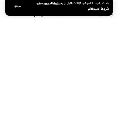
سياسة الخصوصية
باستخدام هذا الموقع ، فإنك توافق على
و
موافق
شروط الاستخدام
.
الوسوم:
السلطات الفرنسية
باريس
معرض للأمن والدفاع
الوكالة العربية السورية للأنباء – سانا
الوكالة الوطنية الرسمية للأخبار في سوريا،
تأسست في 24 يونيو 1965. تتبع وزارة
الإعلام، ومركزها الرئيسي في دمشق.
سوريا والعالم
دولي
صحافة
رئاسة
تعليم
صور