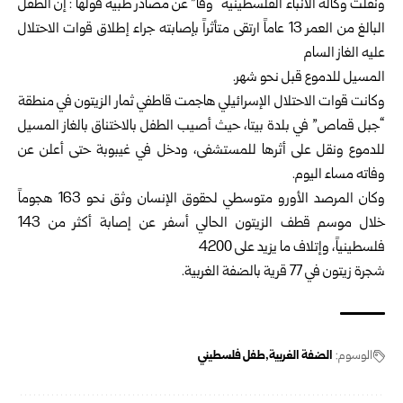
ونقلت وكالة الأنباء الفلسطينية “وفا” عن مصادر طبية قولها : إن الطفل
البالغ من العمر 13 عاماً ارتقى متأثراً بإصابته جراء إطلاق قوات الاحتلال
عليه الغاز السام
المسيل للدموع قبل نحو شهر.
وكانت قوات الاحتلال الإسرائيلي هاجمت قاطفي ثمار الزيتون في منطقة
“جبل قماص” في بلدة بيتا، حيث أصيب الطفل بالاختناق بالغاز المسيل
للدموع ونقل على أثرها للمستشفى، ودخل في غيبوبة حتى أعلن عن
وفاته مساء اليوم.
وكان المرصد الأورو متوسطي لحقوق الإنسان وثق نحو 163 هجوماً
خلال موسم قطف الزيتون الحالي أسفر عن إصابة أكثر من 143
فلسطينياً، وإتلاف ما يزيد على 4200
شجرة زيتون في 77 قرية بالضفة الغربية.
الوسوم:
الضفة الغربية
طفل فلسطيني