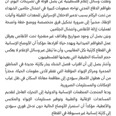
ونقلت وسائل إعلام فلسطينية عن بصل قوله في تصريحات اليوم، أن
طواقم الدفاع المدني تواجه صعوبات كبيرة في انتشال جثامين الشهداء
من تحت الركام بسبب تدمير الاحتلال الإسرائيلي للمعدات الثقيلة وآليات
الإنقاذ، مشيراً إلى ضرورة تشكيل فرق متخصصة ووضع خطة واضحة
لعمليات إزالة الأنقاض وانتشال الجثامين.
وبيّن بصل أن وجود صواريخ وقذائف غير منفجرة تحت الأنقاض يعرقل
عمل الطواقم الميدانية ويهدد حياة أفرادها، مؤكداً أن الأوضاع الإنسانية
في القطاع كارثية بكل المقاييس، وأن ما يُنقل عبر وسائل الإعلام لا يعكس
حجم المأساة الحقيقية التي يعيشها الفلسطينيون.
وأشار بصل إلى أن اقتراب فصل الشتاء ينذر بكارثة جديدة في المناطق
المدمرة ومراكز الإيواء المؤقتة التي تفتقر لأدنى مقومات الحياة، محذراً
من أن هطول الأمطار سيؤدي إلى مفاقمة معاناة السكان في ظل غياب
الإمكانات والمستلزمات الضرورية.
ودعا المتحدث المنظمات الإنسانية والدولية إلى التحرك العاجل لتقديم
المساعدات الإغاثية والطبية وتوفير مستلزمات الإيواء والملابس
والأغطية، مؤكداً أن استمرار الأوضاع الحالية دون تدخل فوري سيؤدي
إلى كارثة إنسانية غير مسبوقة في القطاع.