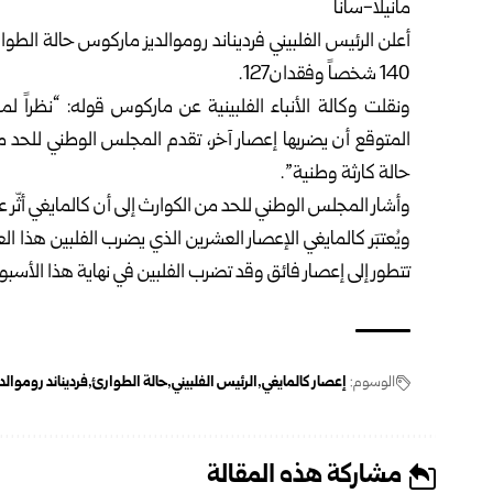
مانيلا-سانا
أعلن الرئيس الفلبيني فرديناند روموالديز ماركوس حالة الطوا
140 شخصاً وفقدان127.
ونقلت وكالة الأنباء الفلبينية عن ماركوس قوله: “نظراً ل
المتوقع أن يضربها إعصار آخر، تقدم المجلس الوطني للحد م
حالة كارثة وطنية”.
وأشار المجلس الوطني للحد من الكوارث إلى أن كالمايغي أثّر على أكثر من 500 ألف أسرة أو ما يزيد على 
ويُعتبَر كالمايغي الإعصار العشرين الذي يضرب الفلبين هذا 
تتطور إلى إعصار فائق وقد تضرب الفلبين في نهاية هذا الأسبو
الوسوم:
إعصار كالمايغي
الرئيس الفلبيني
حالة الطوارئ
فرديناند روموال
مشاركة هذه المقالة