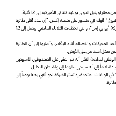
ويفيل الدولي بولاية كنتاكي الأميركية إلى 12 قتيلاً.
نبيرغ ” قوله في منشور على منصة إكس: “إن عدد قتلى طائرة
الشحن من طراز “مكدونيل دوغلاس إم دي-11 ” التابعة لشركة “يو بي إس”، والتي تحطّمت الثلاثاء الماضي وصل إلى 12
 المحركات وانفصاله أثناء الإقلاع، وأشاروا إلى أن الطائرة
 عن مقتل أشخاص على الأرض.
وطني لسلامة النقل أنه تم العثور على الصندوقين الأسودين
 لافتاً إلى أنه سيتم إرسالهما إلى واشنطن للتحليل.
 الولايات المتحدة، إذ تسيّر الشركة نحو ألفي رحلة يومياً إلى