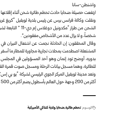
واشنطن-سانا
ارتفعت حصيلة ضحايا حادث تحطم طائرة شحن أثناء إقلاعها من مطار ل
ونقلت وكالة فرانس برس عن رئيس بلدية لويفيل “كريغ غري
شخصاً، و لا يزال عدد من الأشخاص مفقودين”.
وقال المحققون: إن الحادثة نجمت عن اشتعال النيران في أحد
المشتعلة اصطدمت بمحلات تجارية مجاورة للمطار ما أسفر
بدوره، أوضح تود إنمان وهو أحد المسؤولين في المجلس ال
للطائرة، وهما مسجل بيانات الرحلة ومسجل صوت قمرة القيادة،
وتعد مدينة لويفيل المركز الجوي الرئيسي لشركة “يو بي إس” في
أكثر من 200 وجهة حول العالم بأسطول يضم أكثر من 500 طائرة.
الوسوم:
تحطم طائرة
ضحايا
ولاية كنتاكي الأميركية