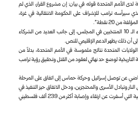
دى الأمم المتحدة قوله في بيان: إن مشروع القرار، الذي لم
ذي سيرأسه ترامب للإشراف على الحكومة الانتقالية في غزة،
من 20 نقطة”.
وأضاف: إن السفير الأمريكي مايك والتز جمع أمس الأعضاء الـ 10 المنتخبين في المجلس، إلى جانب العديد من الشركاء
إلى أن ذلك يظهر الدعم الإقليمي للنص.
ولايات المتحدة نتائج ملموسة في الأمم المتحدة، بدلاً من
 التاريخية لوضع حد نهائي لعقود من القتل وتحقيق رؤية ترامب
لماضي عن توصل إسرائيل وحركة حماس إلى اتفاق على المرحلة
لنار وتبادل الأسرى والمحتجزين، ودخل الاتفاق حيز التنفيذ في
العاشر من الشهر نفسه، بعد عامين من حرب الإبادة الإسرائيلية التي أسفرت عن ارتقاء وإصابة أكثر من 239 ألف فلسطيني