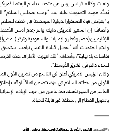
ونقلت وكالة فرانس برس عن متحدث باسم البعثة الأمريكية ل
يُحدَّد موعد التصويت عليه بعد “يرحب بمجلس السلام” ال
و”يفوّض قوة الاستقرار الدولية الموضحة في خطته للسلام المؤلفة 
الإقليميين (مصر وقطر والإمارات والسعودية وتركيا)، مشيراً 
واعتبر المتحدث أنه “بفضل قيادة الرئيس ترامب، ستحقق ال
نقاشات بلا نهاية”، وأضاف: “لقد انتهزت الأطراف هذه الفرصة
لسلام دائم في الشرق الأوسط”.
وكان الرئيس الأمريكي أعلن في التاسع من تشرين الأول ا
الأولى من خطته للسلام في غزة، تتضمن اتفاقاً لوقف إطلاق ا
وتحويل القطاع إلى منطقة غير قابلة للحياة.
الوسوم:
الرئيس الأمريكي
دونالد ترامب
غزة
مجلس الأمن