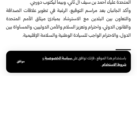
المتحدة علياء أحمد بن سيف آل ثاني، وبيما ليكتوب دورجي.
وأكد الجانبان بعد مراسم التوقيع، الرغبة في تطوير علاقات الصداقة
والتعاون بين البلدين مع الاسترشاد بمبادئ ميثاق الأمم المتحدة
والقانون الدولي، واحترام وتعزيز السلام والأمن الدوليين، والمساواة بين
الدول، والاحترام الواجب للسيادة الوطنية والسلامة الإقليمية.
سياسة الخصوصية
باستخدام هذا الموقع ، فإنك توافق على
و
موافق
الوسوم:
بوتان
علاقات دبلوماسية
قطر
شروط الاستخدام
.
الوكالة العربية السورية للأنباء – سانا