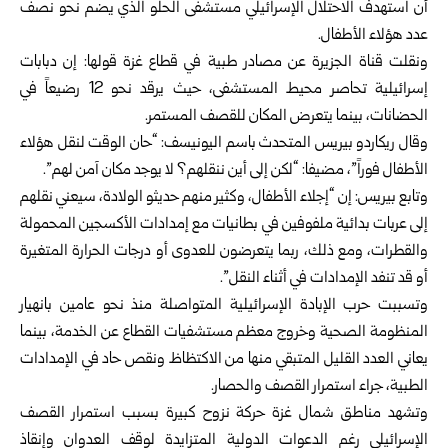
أن استهدف الاحتلال الإسرائيلي مستشفى الحلو الذي يضم نحو نصف
عدد هؤلاء الأطفال.
ونقلت قناة الجزيرة عن مصادر طبية في قطاع غزة قولها: إن دبابات
إسرائيلية تحاصر محيط المستشفى، حيث يرقد نحو 12 رضيعاً في
الحضانات، بينما يتعرض المكان للقصف المستمر.
وقال ريكاردو بيريس المتحدث باسم اليونيسف: “حان الوقت لنقل هؤلاء
الأطفال فوراً”، مضيفا: “لكن إلى أين ننقلهم؟ لا يوجد مكان آمن لهم”.
وتابع بيريس: إن “إجلاء الأطفال، وكثير منهم حديثو الولادة، سيعني نقلهم
إلى عربات بدائية ملفوفين في بطانيات مع إمدادات الأكسجين المحمولة
والقطرات، ومع ذلك، ربما يتعرضون للعدوى أو درجات الحرارة المتغيرة
أو قد تنفد الإمدادات في أثناء النقل”.
وتسببت حرب الإبادة الإسرائيلية المتواصلة منذ نحو عامين بانهيار
المنظومة الصحية وخروج معظم مستشفيات القطاع عن الخدمة، بينما
يعاني العدد القليل المتبقي منها من الاكتظاظ ونقص حاد في الإمدادات
الطبية، جراء استمرار القصف والحصار.
وتشهد مناطق شمال غزة حركة نزوح كبيرة بسبب استمرار القصف
الإسرائيلي رغم الدعوات الدولية المتزايدة لوقف العدوان وإنقاذ