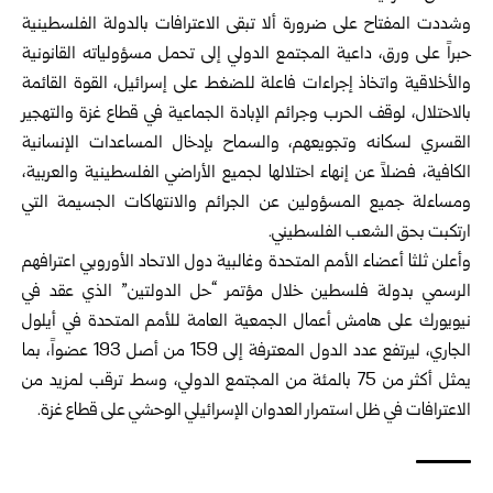
وشددت المفتاح على ضرورة ألا تبقى الاعترافات بالدولة الفلسطينية
حبراً على ورق، داعية المجتمع الدولي إلى تحمل مسؤولياته القانونية
والأخلاقية واتخاذ إجراءات فاعلة للضغط على إسرائيل، القوة القائمة
بالاحتلال، لوقف الحرب وجرائم الإبادة الجماعية في قطاع غزة والتهجير
القسري لسكانه وتجويعهم، والسماح بإدخال المساعدات الإنسانية
الكافية، فضلاً عن إنهاء احتلالها لجميع الأراضي الفلسطينية والعربية،
ومساءلة جميع المسؤولين عن الجرائم والانتهاكات الجسيمة التي
ارتكبت بحق الشعب الفلسطيني.
وأعلن ثلثا أعضاء الأمم المتحدة وغالبية دول الاتحاد الأوروبي اعترافهم
الرسمي بدولة فلسطين خلال مؤتمر “حل الدولتين” الذي عقد في
نيويورك على هامش أعمال الجمعية العامة للأمم المتحدة في أيلول
الجاري، ليرتفع عدد الدول المعترفة إلى 159 من أصل 193 عضواً، بما
يمثل أكثر من 75 بالمئة من المجتمع الدولي، وسط ترقب لمزيد من
الاعترافات في ظل استمرار العدوان الإسرائيلي الوحشي على قطاع غزة.