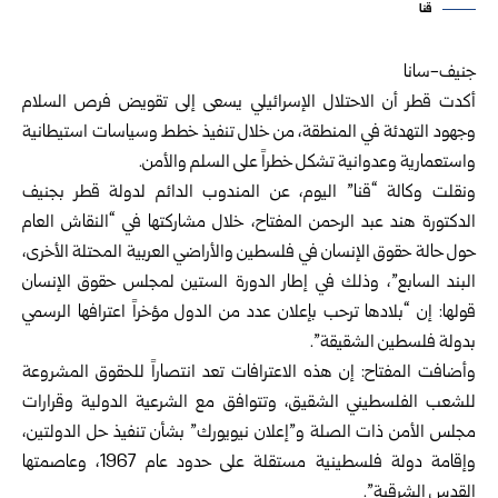
قنا
جنيف-سانا
أكدت قطر أن الاحتلال الإسرائيلي يسعى إلى تقويض فرص السلام
وجهود التهدئة في المنطقة، من خلال تنفيذ خطط وسياسات استيطانية
واستعمارية وعدوانية تشكل خطراً على السلم والأمن.
ونقلت وكالة “قنا” اليوم، عن المندوب الدائم لدولة قطر بجنيف
الدكتورة هند عبد الرحمن المفتاح، خلال مشاركتها في “النقاش العام
حول حالة حقوق الإنسان في فلسطين والأراضي العربية المحتلة الأخرى،
البند السابع”، وذلك في إطار الدورة الستين لمجلس حقوق الإنسان
قولها: إن “بلادها ترحب بإعلان عدد من الدول مؤخراً اعترافها الرسمي
بدولة فلسطين الشقيقة”.
وأضافت المفتاح: إن هذه الاعترافات تعد انتصاراً للحقوق المشروعة
للشعب الفلسطيني الشقيق، وتتوافق مع الشرعية الدولية وقرارات
مجلس الأمن ذات الصلة و”إعلان نيويورك” بشأن تنفيذ حل الدولتين،
وإقامة دولة فلسطينية مستقلة على حدود عام 1967، وعاصمتها
القدس الشرقية”.