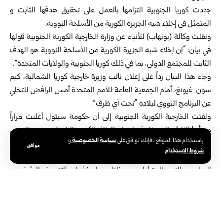
جددت كوريا الجنوبية التزامها بالعمل على تحقيق هدفها الثابت و
المتمثل في إخلاء شبه الجزيرة الكورية من الأسلحة النووية.
ونقلت وكالة (يونهاب) للأنباء عن وزارة الخارجية الكورية الجنوبية قولها
في بيان: “إن إخلاء شبه الجزيرة الكورية من الأسلحة النووية هو الهدف
الثابت للمجتمع الدولي، بما في ذلك كوريا الجنوبية والولايات المتحدة”.
وجاء هذا البيان رداً على إعلان نائب وزيرة خارجية كوريا الشمالية، كيم
سون-غيونغ، أمام الجمعية العامة للأمم المتحدة أمس الرافض للتخلي
عن البرنامج النووي لبلاده “تحت أي ظرف”.
ولفتت الخارجية الكورية الجنوبية إلى أن حكومة سيئول أعلنت مراراً
مبدأها الثلاثي المتمثل في احترام النظام الكوري الشمالي، وعدم السعي
سياسة الخصوصية
باستخدام هذا الموقع ، فإنك توافق على
و
إلى التوحيد عن طريق الاستيعاب، وعدم الانخراط في أعمال عدائية،
موافق
شروط الاستخدام
.
وقال: “نحن من جانبنا سنواصل جهودنا الدبلوماسية لتحقيق التعايش
السلمي والنمو المتبادل من خلال حوار شامل بالتنسيق الوثيق مع
الولايات المتحدة”.