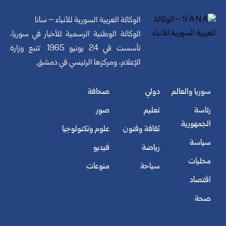
الوكالة العربية السورية للأنباء – سانا
الوكالة الوطنية الرسمية للأخبار في سوريا،
تأسست في 24 يونيو 1965. تتبع وزارة
الإعلام، ومركزها الرئيسي في دمشق.
سوريا والعالم
دولي
صحافة
رئاسة
تعليم
صور
الجمهورية
ثقافة وفنون
علوم وتكنولوجيا
سياسة
رياضة
فيديو
محليات
سياحة
منوعات
اقتصاد
صحة