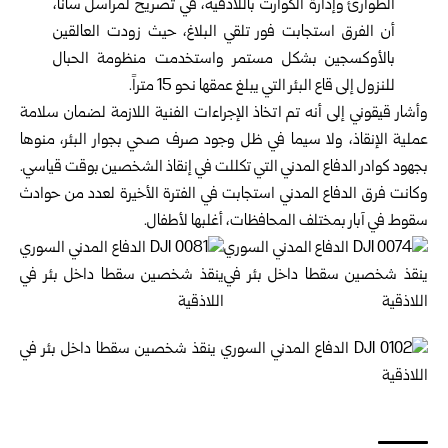
الطوارئ ‏وإدارة الكوارث باللاذقية، في تصريح لمراسل سانا،
أن الفرق ‏استجابت فور تلقي البلاغ، حيث زودت العالقين
بالأوكسجين بشكل ‏مستمر واستخدمت منظومة الحبال
للنزول إلى قاع البئر التي يبلغ ‏عمقها نحو 15 متراً. ‏
وأشار قيقوني إلى أنه تم اتخاذ الإجراءات الفنية اللازمة لضمان ‏سلامة
عملية الإنقاذ، ولا سيما في ظل وجود صرف صحي بجوار ‏البئر، منوها
بجهود كوادر الدفاع المدني التي تكللت في إنقاذ ‏الشخصين بوقت قياسي‎.‎
وكانت فرق الدفاع المدني استجابت في الفترة الأخيرة لعدد من ‏حوادث
سقوط في آبار بمختلف المحافظات، أغلبها لأطفال‎.‎