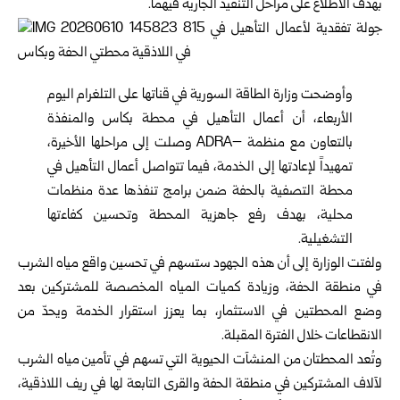
بهدف الاطلاع على ‏مراحل التنفيذ الجارية فيهما‎.‎
وأوضحت
وزارة الطاقة السورية
في قناتها على ‏التلغرام اليوم
الأربعاء، أن أعمال التأهيل في محطة ‏بكاس والمنفذة
بالتعاون مع منظمة‎ ADRA– ‎وصلت إلى ‏مراحلها الأخيرة،
تمهيداً لإعادتها إلى الخدمة، فيما ‏تتواصل أعمال التأهيل في
محطة التصفية بالحفة ضمن ‏برامج تنفذها عدة منظمات
محلية، بهدف رفع جاهزية ‏المحطة وتحسين كفاءتها
التشغيلية‎.‎
ولفتت الوزارة إلى أن هذه الجهود ستسهم في تحسين ‏واقع مياه الشرب
في منطقة الحفة، وزيادة كميات المياه ‏المخصصة للمشتركين بعد
وضع المحطتين في ‏الاستثمار، بما يعزز استقرار الخدمة ويحدّ من
‏الانقطاعات خلال الفترة المقبلة‎.‎
وتُعد المحطتان من المنشآت الحيوية التي تسهم في تأمين ‏مياه الشرب
لآلاف المشتركين في منطقة الحفة والقرى ‏التابعة لها في ريف اللاذقية،