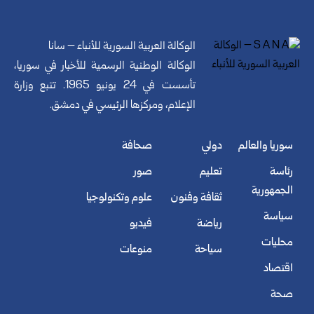
الوكالة العربية السورية للأنباء – سانا
الوكالة الوطنية الرسمية للأخبار في سوريا،
تأسست في 24 يونيو 1965. تتبع وزارة
الإعلام، ومركزها الرئيسي في دمشق.
سوريا والعالم
دولي
صحافة
رئاسة
تعليم
صور
الجمهورية
ثقافة وفنون
علوم وتكنولوجيا
سياسة
رياضة
فيديو
محليات
سياحة
منوعات
اقتصاد
صحة