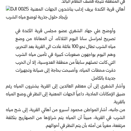
في المنطقة نتيجة ‏قصف النظام البائد.‏
وأوضح علي جهاد الشغري عضو مجلس قرية الكندة في
تصريح لمراسل ‏سانا اليوم الثلاثاء، أن المعاناة من وضع
مياه الشرب تطال نحو 100 عائلة ‏عادت الى القرية بعد التحرير،
وهم اليوم يواجهون صعوبات كبيرة في تأمين ‏مياه الشرب
التي كانت تصلهم سابقاً من منطقة العدوسية، إلا أن الحرب
‏دمّرت محطات المياه، وأصبحت بحاجة إلى صيانة وتجهيزات
جديدة ‏بالكامل.‏
وأشار الشغري إلى أن معظم العائدين إلى القرية يشترون المياه رغم
ضيق ‏الإمكانات المادية، داعياً الجهات المعنية إلى النظر في وضع المياه
بالقرية.‏
من جانبه، أشار المواطن محمود أسبرو من أهالي القرية، إلى شح مياه
‏الشرب في القرية، مبيناً أن المياه يتم شراؤها من الصهاريج بتكلفة
مرتفعة، معرباً عن أمله بأن يتم النظر في أحوالهم.‏