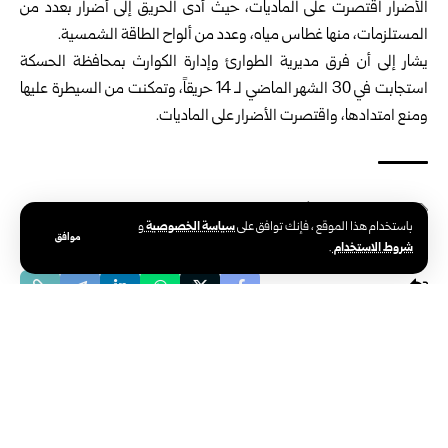
الأضرار اقتصرت ‏على الماديات، حيث أدى الحريق إلى أضرار بعدد من
المستلزمات، منها غطاس مياه، وعدد من ألواح الطاقة الشمسية. ‏
يشار إلى أن فرق
مديرية الطوارئ وإدارة الكوارث
بمحافظة الحسكة
استجابت في 30 ‏الشهر الماضي لـ 14 حريقاً، وتمكنت من السيطرة عليها
ومنع امتدادها، واقتصرت ‏الأضرار على الماديات.‏
الوسوم:
الحسكة
الدفاع المدني السوري
مديرية الطوارئ وإدارة الكوارث
سياسة الخصوصية
باستخدام هذا الموقع ، فإنك توافق على
و
موافق
شروط الاستخدام
.
الوكالة العربية السورية للأنباء – سانا