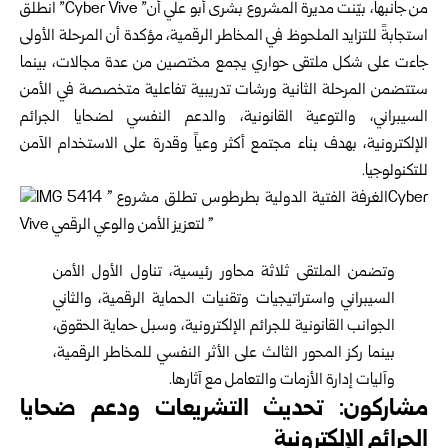
من جانبها، بيّنت مديرة المشروع بشرى أبو علي أن” ‏Cyber Vive‏” انطلق
استجابةً ‏للتزايد الملحوظ في المخاطر الرقمية، مؤكدة أن المرحلة الأولى
جاءت على شكل ملتقى ‏حواري يجمع مختصين من عدة مجالات، بينما
ستتضمن المرحلة الثانية ورشات تدريبية ‏تفاعلية متخصصة في الأمن
السيبراني، والتوعية القانونية، والدعم النفسي لضحايا ‏الجرائم
الإلكترونية، بهدف بناء مجتمع أكثر وعياً وقدرة على الاستخدام الآمن
‏للتكنولوجيا.‏
وتضمن الملتقى ثلاثة محاور رئيسية، تناول الأول الأمن
السيبراني واستراتيجيات ‏وتقنيات الحماية الرقمية، والثاني
الجوانب القانونية للجرائم الإلكترونية، وسبل حماية ‏الحقوق،
بينما ركز المحور الثالث على الأثر النفسي للمخاطر الرقمية،
وآليات إدارة ‏الأزمات والتعامل مع آثارها.‏
مشاركون: تحديث التشريعات ودعم ضحايا
الجرائم الإلكترونية