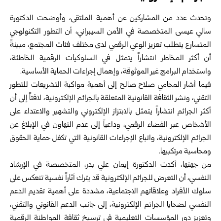
وتحدث عدد من المشاركين عن أهمية الملتقى، وأوضحت الدكتورة
سالي عيسى ‏المتخصصة في الأمن السيبراني، أن التطور التكنولوجي
المتسارع يتطلب تعزيز الوعي ‏الرقمي لدى مختلف فئات المجتمع، مبينةً
أن أكثر المخاطر انتشاراً يتمثل في السلوكيات ‏الرقمية الخاطئة،
واستخدام البرامج غير الموثوقة، وإهمال إجراءات الحماية الأساسية.‏
فيما أشار المحامي صلاح صالح إلى أهمية مواكبة التشريعات للتطور
التقني، ونشر ‏الثقافة القانونية المتعلقة بالجرائم الإلكترونية، لافتاً إلى أن
أكثر الجرائم انتشاراً يتمثل ‏بالابتزاز الإلكتروني والتشهير والاعتداء على
الأشخاص عبر الفضاء الرقمي، وداعياً إلى ‏عدم التهاون في الإبلاغ عن
الجرائم الإلكترونية، واتباع الإجراءات القانونية التي تكفل ‏حماية الحقوق
ومحاسبة مرتكبيها.‏
من جهتها، أكدت الدكتورة إيمان علي بدر، المتخصصة في الإرشاد
النفسي، أن التعرض ‏للجرائم الإلكترونية قد يترك آثاراً نفسية تنعكس على
سلوك الأفراد وعلاقاتهم ‏الاجتماعية، مشددة على أهمية تقديم الدعم
النفسي لضحايا الجرائم الإلكترونية، إلى جانب ‏الدعم القانوني والتقني،
وتعزيز دور المؤسسات التعليمية في ترسيخ ثقافة المواطنة ‏الرقمية