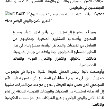
مجالات الأمن السيبراني والقانون والإرشاد ‏النفسي، وذلك بمبنى نقابة
المهندسين في طرطوس.‏
ويهدف المشروع إلى تعزيز الوعي الرقمي لدى الشباب وصناع
المحتوى وأصحاب ‏المشاريع الصغيرة، وتمكينهم من
التعامل مع التحديات والمخاطر الرقمية بمسؤولية، في ‏ظل
التطور المتسارع للتكنولوجيا، وما يرافقه من جرائم إلكترونية،
كحالات الاختراق ‏والابتزاز وانتحال الهوية وانتهاك
الخصوصية.‏
وأوضحت نائبة الرئيس المحلي للغرفة الفتية الدولية في
طرطوس
،
شذى أبو علي في ‏تصريح لـ سانا، أن المشروع يأتي ضمن نطاق التأثير
المجتمعي الذي تعمل عليه الغرفة، ‏بالتعاون مع عدد من الشركاء، مشيرة
إلى أنه بداية لسلسلة من المبادرات والورشات ‏التدريبية الهادفة إلى نشر
ثقافة الأمن والوعي الرقمي، وتعزيز الشراكات مع المؤسسات ‏الحكومية
والخاصة. ‏